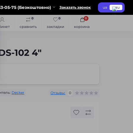
3-05-75 (Безкоштовно)
Заказать звонок
ua
ru
0
0
0
бинет
сравнить
закладки
корзина
S-102 4″
тель:
Decker
Отзывы:
0