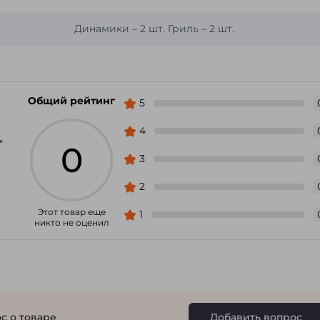
Динамики – 2 шт. Гриль – 2 шт.
Общий рейтинг
5
4
″
0
3
2
Этот товар еще
1
никто не оценил
с о товаре
Добавить вопрос