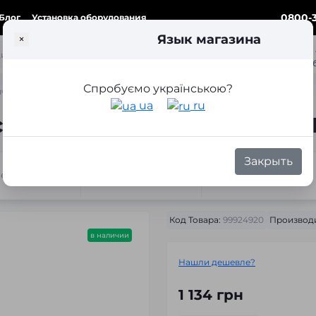
0800-3
Блог
Установка оборудования
Язык магазина
×
ка
Спробуємо українською?
ческая система DECKER DS-102 4″
ua
ru
тическая система DECKER D
Закрыть
теристики
Отзывы
Вопросы
Код Товара:
99924920
Производи
в наличии
Нашли дешевле?
1 134 грн