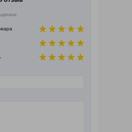
ценки:
овара
ь