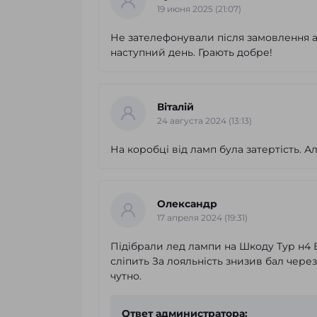
19 июня 2025 (21:07)
Не зателефонували після замовлення 
наступний день. Грають добре!
Віталій
24 августа 2024 (13:13)
На коробці від ламп була затертість. А
Олександр
17 апреля 2024 (19:31)
Підібрали лед лампи на Шкоду Тур н4 Вс
сліпить За лояльність знизив бал чер
чутно.
Ответ администратора: