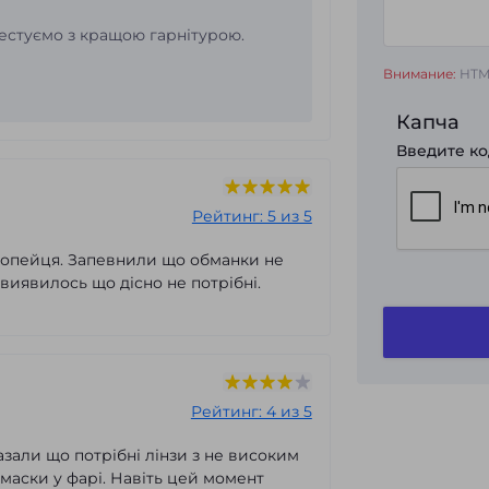
отестуємо з кращою гарнітурою.
Внимание:
HTML
Капча
Введите ко
Рейтинг: 5 из 5
вропейця. Запевнили що обманки не
 виявилось що дісно не потрібні.
Рейтинг: 4 из 5
азали що потрібні лінзи з не високим
 маски у фарі. Навіть цей момент