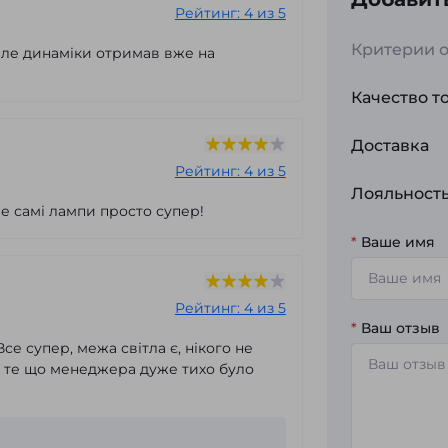
Рейтинг: 4 из 5
Критерии о
але динаміки отримав вже на
Качество т
Доставка
Рейтинг: 4 из 5
Лояльност
ле самі лампи просто супер!
*
Ваше имя
Рейтинг: 4 из 5
*
Ваш отзыв
е супер, межа світла є, нікого не
ез те що менеджера дуже тихо було