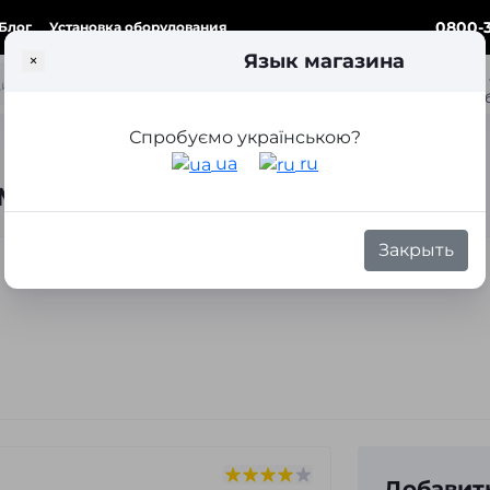
0800-3
Блог
Установка оборудования
Язык магазина
×
ка
Спробуємо українською?
ua
ru
магазине Autoeffect
Закрыть
Добавит