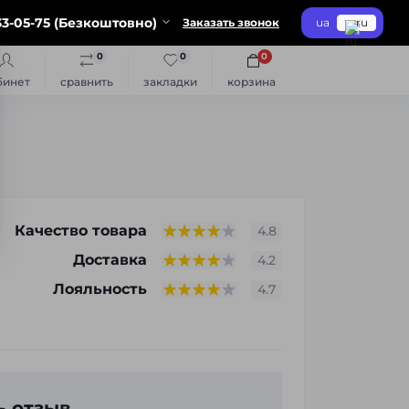
3-05-75 (Безкоштовно)
Заказать звонок
ua
ru
0
0
0
бинет
сравнить
закладки
корзина
Качество товара
4.8
Доставка
4.2
Лояльность
4.7
ь отзыв