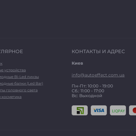
УЛЯРНОЕ
КОНТАКТЫ И АДРЕС
Киев
ук
ые устройства
info@autoeffect.com.ua
иодные Bi-Led линзы
одные балки (Led Bar)
Пн-Пт: 10:00 - 19:00
пы головного света
Сб.: 11:00 - 17:00
Вс: Выходной
и косметика