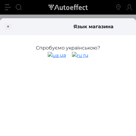
Химия и косметика
Салон
Уход за интерьером
×
Язык магазина
Средства по уходу за интерьером
автомобиля
Спробуємо українською?
ua
ru
Фильтр