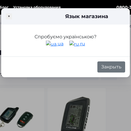
0800-3
Блог
Установка оборудования
Язык магазина
×
ка
Спробуємо українською?
ua
ru
втомобиль
Закрыть
тировка: