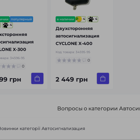
4
4
личии
популярный
в наличии
4
Двухсторонняя
хсторонняя
автосигнализация
осигнализация
CYCLONE X-400
LONE X-300
Код товара:
34595-95
овара:
34596-95
0
0
299 грн
2 449 грн
Вопросы о категории Автос
Новинки категорії Автосигнализация