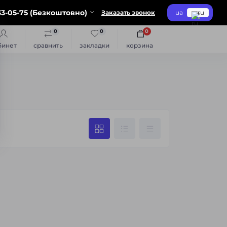
3-05-75 (Безкоштовно)
Заказать звонок
ua
ru
0
0
0
бинет
сравнить
закладки
корзина