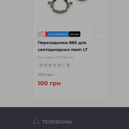
-47%
популярный
акция
-5%
попу
Переходники 880 для
Led ла
светодиодных ламп L7
H7 35W
Код товара:
1110066444
Код товар
0
190 грн
1 523 гр
100 грн
1 450
ТЕЛЕФОНЫ: