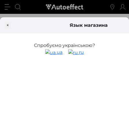
Свет
Линзы и аксессуары
Переходные рамки для замены 
×
Язык магазина
Переходные рамки на линзы
Спробуємо українською?
Фильтр
ua
ru