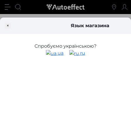
Производитель
Lesta
×
Язык магазина
Продукция бренда Lesta
Спробуємо українською?
Категории Lesta
ua
ru
Фильтр