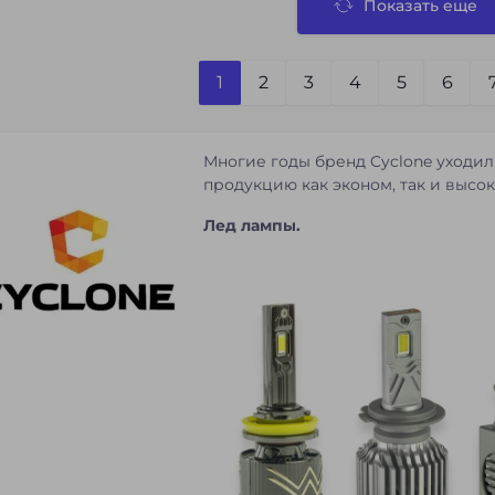
Показать еще
1
2
3
4
5
6
Многие годы бренд Cyclone уходил
продукцию как эконом, так и высок
Лед лампы.