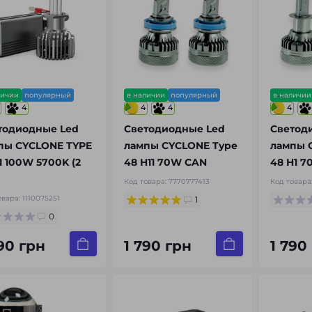
личии
популярный
в наличии
популярный
в наличии
4
4
4
4
тодиодные Led
Светодиодные Led
Светод
пы CYCLONE TYPE
лампы CYCLONE Type
лампы 
1 100W 5700K (2
48 H11 70W CAN
48 H1 
Код товара:
7770777413
Код товара
овара:
1110075251
1
0
190 грн
1 790 грн
1 790