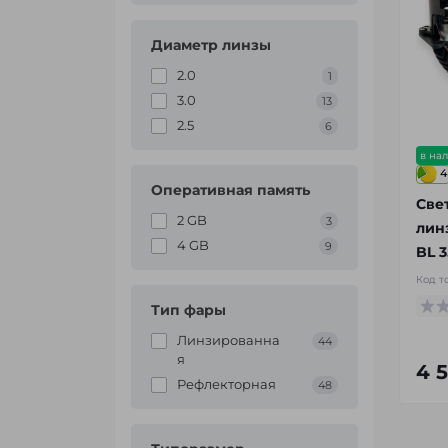
Диаметр линзы
2.0
1
3.0
13
2.5
6
в на
4
Оперативная память
Све
2 GB
3
лин
4 GB
9
BL 3
Код т
Тип фары
Линзированна
44
я
4 
Рефлекторная
48