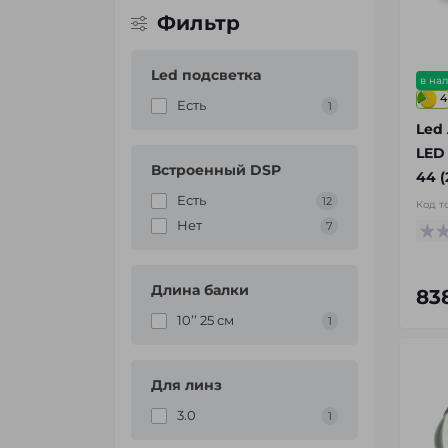
Фильтр
Led подсветка
в на
4
Есть
1
Led
LED
Встроенный DSP
44 (
Есть
12
Код т
Нет
7
Длина балки
83
10’’ 25 см
1
Для линз
3.0
1