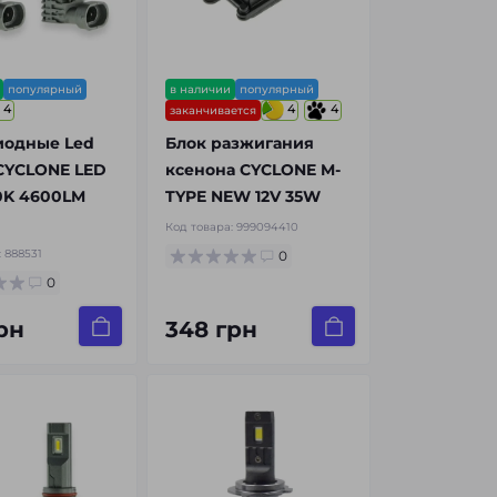
популярный
в наличии
популярный
4
4
4
заканчивается
иодные Led
Блок разжигания
CYCLONE LED
ксенона CYCLONE M-
0K 4600LM
TYPE NEW 12V 35W
Код товара:
999094410
:
888531
0
0
рн
348 грн