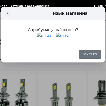
0800-3
Блог
Установка оборудования
Язык магазина
×
ка
Спробуємо українською?
ua
ru
Cyclone
Закрыть
тировка: