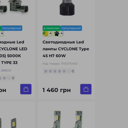
популярный
в наличии
популярный
4
4
4
иодные Led
Светодиодные Led
CYCLONE LED
лампы CYCLONE Type
05) 5000K
45 H7 60W
TYPE 33
Код товара:
1110075450
:
888535
0
0
рн
1 460 грн