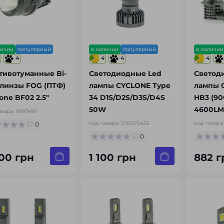
личии
популярный
в наличии
популярный
в наличии
4
4
4
4
тивотуманные Bi-
Светодиодные Led
Светод
 линзы FOG (ПТФ)
лампы CYCLONE Type
лампы 
one BF02 2.5″
34 D1S/D2S/D3S/D4S
HB3 (90
50W
4600LM 
овара:
99974811
Код товара:
1110075435
Код товара
0
0
100 грн
1 100 грн
882 г