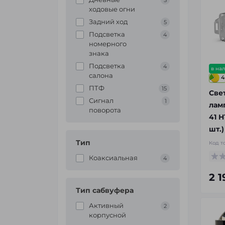
5
ходовые огни
Задний ход
5
Подсветка
4
номерного
знака
Подсветка
4
в на
салона
4
ПТФ
15
Све
Сигнал
1
лам
поворота
41 H
шт.)
Тип
Код т
Коаксиальная
4
2 
Тип сабвуфера
Активный
2
корпусной