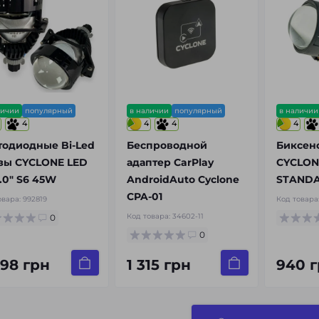
личии
популярный
в наличии
популярный
в наличии
4
4
4
4
тодиодные Bi-Led
Беспроводной
Биксен
зы CYCLONE LED
адаптер CarPlay
CYCLON 
.0" S6 45W
AndroidAuto Cyclone
STANDAR
CPA-01
овара:
992819
Код товара
Код товара:
34602-11
0
0
598 грн
1 315 грн
940 