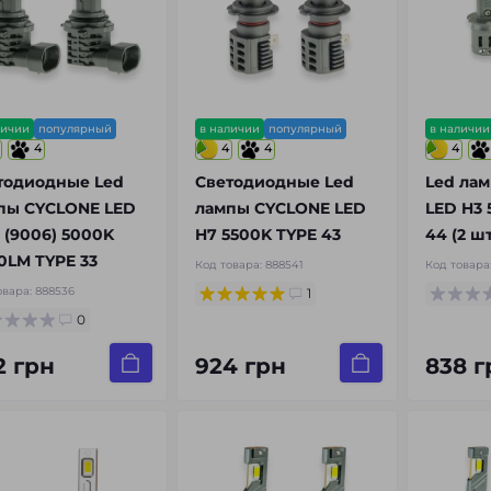
личии
популярный
в наличии
популярный
в наличии
4
4
4
4
тодиодные Led
Светодиодные Led
Led ла
пы CYCLONE LED
лампы CYCLONE LED
LED H3 
 (9006) 5000K
H7 5500K TYPE 43
44 (2 шт
0LM TYPE 33
Код товара:
888541
Код товара
овара:
888536
1
0
2 грн
924 грн
838 г