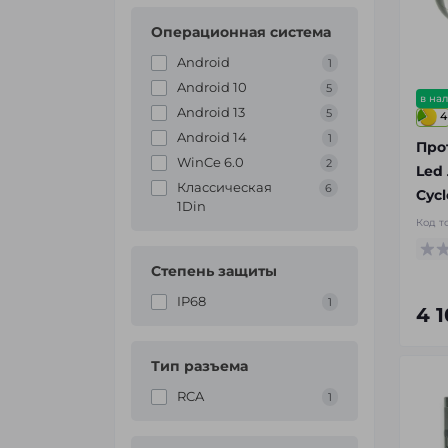
Операционная система
Android
1
Android 10
5
в на
Android 13
5
4
Android 14
1
Про
WinCe 6.0
2
Led
Классическая
6
Cycl
1Din
Код т
Степень защиты
IP68
1
4 
Тип разъема
RCA
1