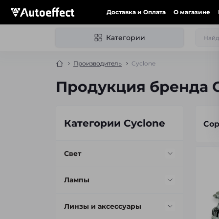
Доставка и Оплата
О магазине
Категории
Производитель
Cyclone
Продукция бренда 
Категории Cyclone
Сор
Свет
- Led кольца (Ангельские
Лампы
глаза)
(3)
- Led лампы головного света
Линзы и аксессуары
(77)