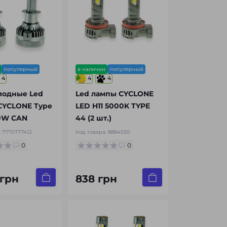
популярный
в наличии
популярный
4
4
4
иодные Led
Led лампы CYCLONE
CYCLONE Type
LED H11 5000K TYPE
70W CAN
44 (2 шт.)
:
7770777412
Код товара:
8884550
0
0
 грн
838 грн