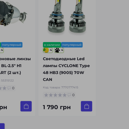
популярный
в наличии
популярный
4
4
4
оновые линзы
Светодиодные Led
BL-2.5" H1
лампы CYCLONE Type
T (2 шт.)
48 HB3 (9005) 70W
CAN
:
55315122
Код товара:
7770777415
0
0
грн
1 790 грн