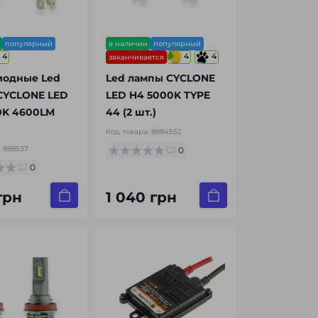
популярный
в наличии
популярный
4
4
4
заканчивается
иодные Led
Led лампы CYCLONE
CYCLONE LED
LED H4 5000K TYPE
0K 4600LM
44 (2 шт.)
Код товара:
8884552
:
888537
0
0
 грн
1 040 грн