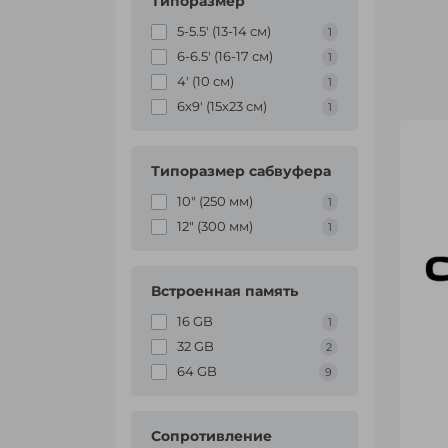
Типоразмер
5-5.5' (13-14 см)
1
6-6.5' (16-17 см)
1
4' (10 см)
1
6х9' (15х23 см)
1
Типоразмер сабвуфера
10″ (250 мм)
1
12″ (300 мм)
1
Встроенная память
16 GB
1
32 GB
2
64 GB
9
Сопротивление