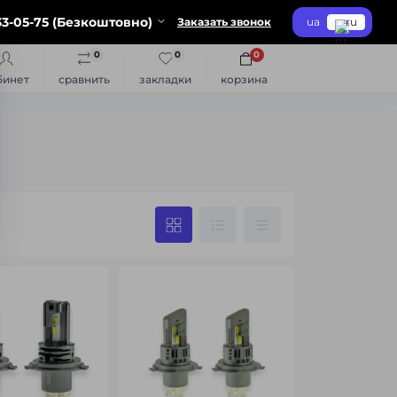
3-05-75 (Безкоштовно)
Заказать звонок
ua
ru
0
0
0
бинет
сравнить
закладки
корзина