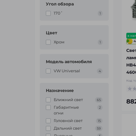
Угол обзора
170˚
1
Цвет
в на
4
Хром
1
Све
лам
Модель автомобиля
HB4
VW Universal
4
460
Код т
Назначение
Ближний свет
65
88
Габаритные
2
огни
Головной свет
15
Дальний свет
59
Дневные