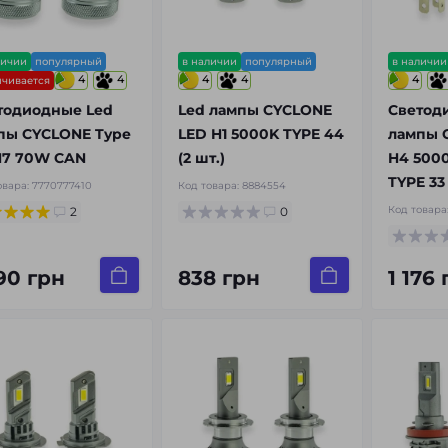
личии
популярный
в наличии
популярный
в наличии
4
4
4
4
4
нчивается
тодиодные Led
Led лампы CYCLONE
Светод
пы CYCLONE Type
LED H1 5000K TYPE 44
лампы 
H7 70W CAN
(2 шт.)
H4 500
TYPE 33
овара:
7770777410
Код товара:
8884554
Код товара
2
0
790 грн
838 грн
1 176