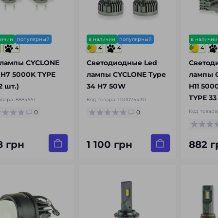
личии
популярный
в наличии
популярный
в наличии
4
4
4
4
 лампы CYCLONE
Светодиодные Led
Светод
 H7 5000K TYPE
лампы CYCLONE Type
лампы 
2 шт.)
34 H7 50W
H11 500
TYPE 33
овара:
8884551
Код товара:
1110075430
Код товара
0
0
8 грн
1 100 грн
882 г