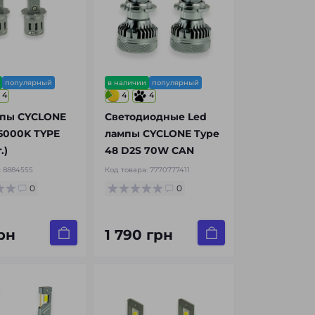
популярный
в наличии
популярный
4
4
4
мпы CYCLONE
Светодиодные Led
5000K TYPE
лампы CYCLONE Type
.)
48 D2S 70W CAN
:
8884555
Код товара:
7770777411
0
0
рн
1 790 грн