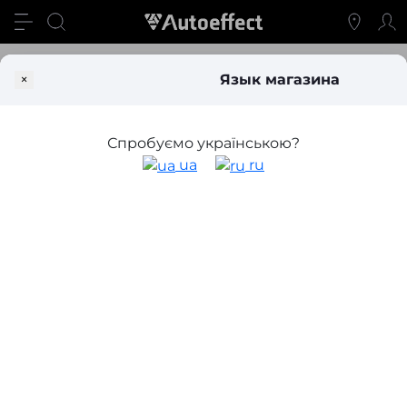
Автозвук
Акустические аксессуары
×
Язык магазина
Аксессуары для автозвука
Спробуємо українською?
ua
ru
Акустический кабель
Дистрибьюторы питания
Фильтр