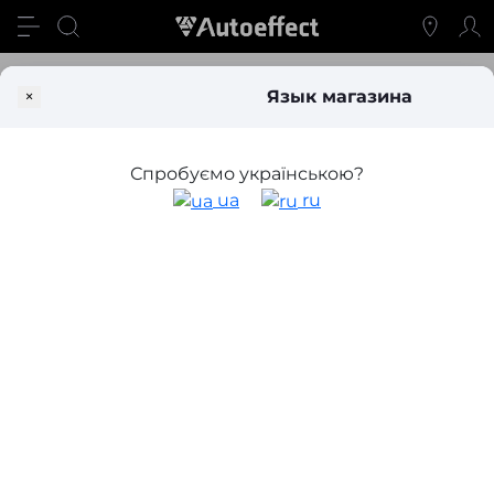
Дополнительный свет
Дополнительные Led фары и DRL
×
Язык магазина
Дневные ходовые огни и
дополнительные Led фары
Спробуємо українською?
ua
ru
Фильтр