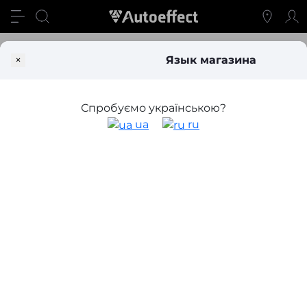
Автозвук
Акустические аксессуары
Подключение усилит
×
Язык магазина
Провода для подключения усилителя
Спробуємо українською?
Фильтр
ua
ru