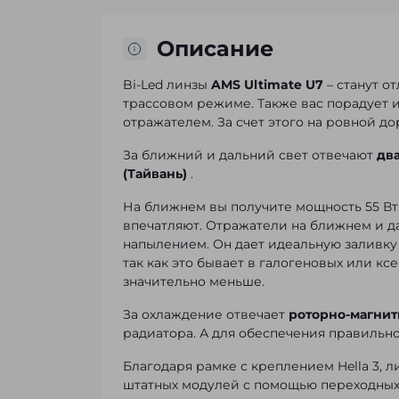
Описание
Bi-Led линзы
AMS
Ultimate U7
– станут о
трассовом режиме. Также вас порадует 
отражателем. За счет этого на ровной дор
За ближний и дальний свет отвечают
два
(Тайвань)
.
На ближнем вы получите мощность 55 Вт, 
впечатляют. Отражатели на ближнем и 
напылением. Он дает идеальную заливку 
так как это бывает в галогеновых или кс
значительно меньше.
За охлаждение отвечает
роторно-магнит
радиатора. А для обеспечения правильно
Благодаря рамке с креплением Hella 3, 
штатных модулей с помощью
переходных