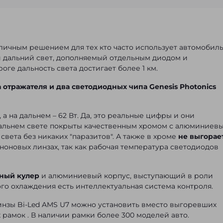
тличным решением для тех кто часто использует автомобиль
и дальний свет, дополняемый отдельным диодом и
оге дальность света достигает более 1 км.
 отражателя и два светодиодных чипа Genesis Photonics
а на дальнем – 62 Вт. Да, это реальные цифры и они
дальнем свете покрыты качественным хромом с алюминиев
света без никаких "паразитов". А также в хроме
не выгорае
еноновых линзах, так как рабочая температура светодиодов
ный кулер
и алюминиевый корпус, выступающий в роли
го охлаждения есть интеллектуальная система контроля.
линзы Bi-Led AMS U7 можно установить вместо выгоревших
 рамок
. В наличии рамки более 300 моделей авто.