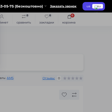
3-05-75 (Безкоштовно)
Заказать звонок
ua
ru
0
0
0
бинет
сравнить
закладки
корзина
ель:
AMS
Отзывы:
0