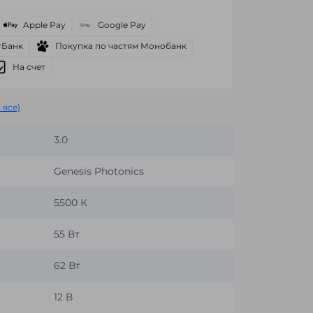
Apple Pay
Google Pay
тБанк
Покупка по частям Монобанк
На счет
 все)
3.0
Genesis Photonics
5500 К
55 Вт
62 Вт
12 В