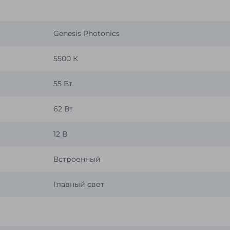
Genesis Photonics
5500 К
55 Вт
62 Вт
12 В
Встроенный
Главный свет