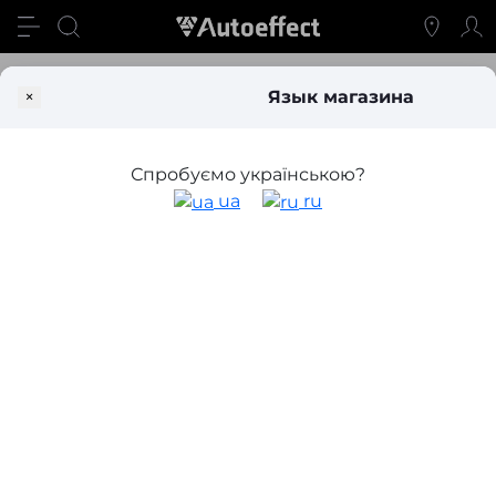
Свет
Линзы и аксессуары
Ксеноновые линзы
×
Язык магазина
Ксеноновые линзы
Спробуємо українською?
Фильтр
ua
ru