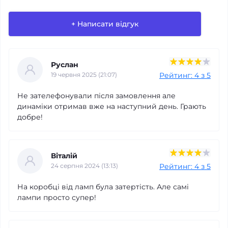
+ Написати відгук
Руслан
Рейтинг: 4 з 5
19 червня 2025 (21:07)
Не зателефонували після замовлення але
Якість товару
динаміки отримав вже на наступний день. Грають
добре!
Доставка
Лояльність
Віталій
Рейтинг: 4 з 5
24 серпня 2024 (13:13)
*
Ваше ім’я
На коробці від ламп була затертість. Але самі
лампи просто супер!
*
Ваш відгук