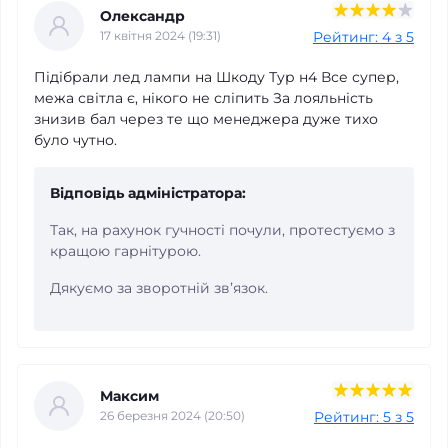
Олександр
Рейтинг: 4 з 5
17 квітня 2024 (19:31)
Підібрали лед лампи на Шкоду Тур н4 Все супер,
межа світла є, нікого не сліпить За лояльність
знизив бал через те що менеджера дуже тихо
було чутно.
Увага:
Відповідь адміністратора:
Перевірка
Так, на рахунок гучності почули, протестуємо з
Будь ласка, завершіть перевірку captcha нижче
кращою гарнітурою.
Дякуємо за зворотній звʼязок.
Максим
Рейтинг: 5 з 5
26 березня 2024 (20:50)