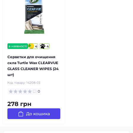
в наявності
4
4
Серветки для очищення
скла Turtle Wax CLEARVUE
GLASS CLEANER WIPES (24
шт)
Код товару:
14208-03
0
278 грн
До кошика