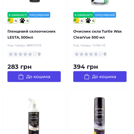
в наявності
популярний
в наявності
популярний
4
4
4
4
Глянцевий склоочисник
Очисник скла Turtle Wax
LESTA, 500мл
ClearVue 500 мл
Код товару:
888101519
Код товару:
14166-03
0
0
283 грн
394 грн
До кошика
До кошика