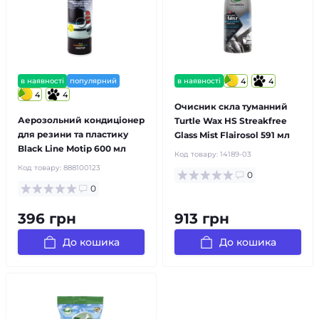
в наявності
популярний
в наявності
4
4
4
4
Очисник скла туманний
Аерозольний кондиціонер
Turtle Wax HS Streakfree
для резини та пластику
Glass Mist Flairosol 591 мл
Black Line Motip 600 мл
Код товару:
14189-03
Код товару:
888100123
0
0
396 грн
913 грн
До кошика
До кошика