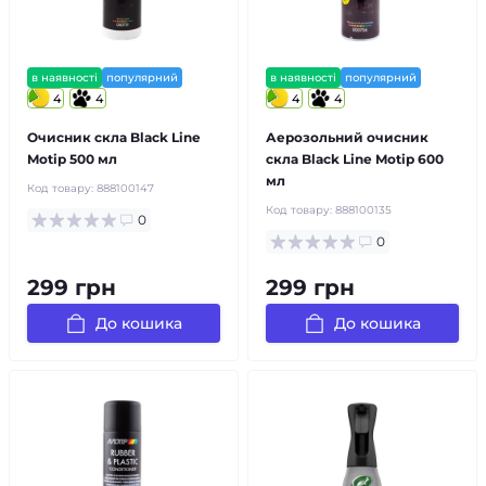
в наявності
популярний
в наявності
популярний
4
4
4
4
Очисник скла Black Line
Аерозольний очисник
Motip 500 мл
скла Black Line Motip 600
мл
Код товару:
888100147
Код товару:
888100135
0
0
299 грн
299 грн
До кошика
До кошика