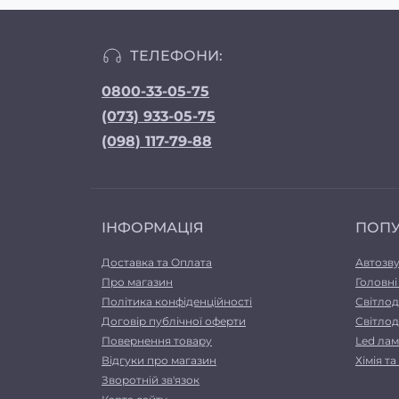
ТЕЛЕФОНИ:
0800-33-05-75
(073) 933-05-75
(098) 117-79-88
ІНФОРМАЦІЯ
ПОП
Доставка та Оплата
Автозв
Про магазин
Головні
Політика конфіденційності
Світлод
Договір публічної оферти
Світлод
Повернення товару
Led лам
Відгуки про магазин
Хімія т
Зворотній зв'язок