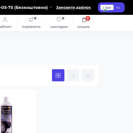
-05-75 (Безкоштовно)
Замовити дзвінок
ua
ru
0
0
0
абінет
порівняти
закладки
кошик