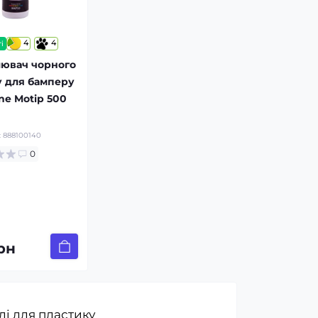
4
4
і
лювач чорного
у для бамперу
ine Motip 500
:
888100140
0
рн
і для пластику