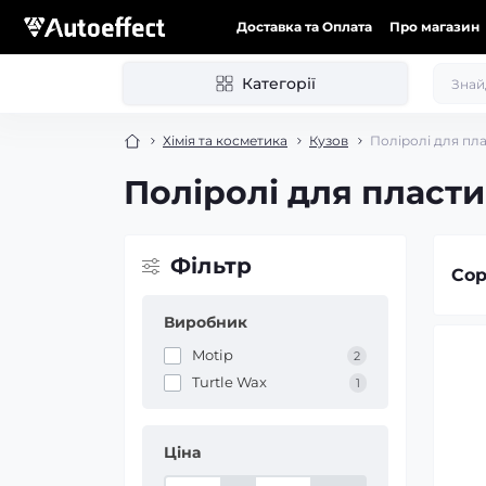
Доставка та Оплата
Про магазин
Категорії
Хімія та косметика
Кузов
Поліролі для пл
Поліролі для пласти
Фільтр
Сор
Виробник
Motip
2
Turtle Wax
1
Ціна