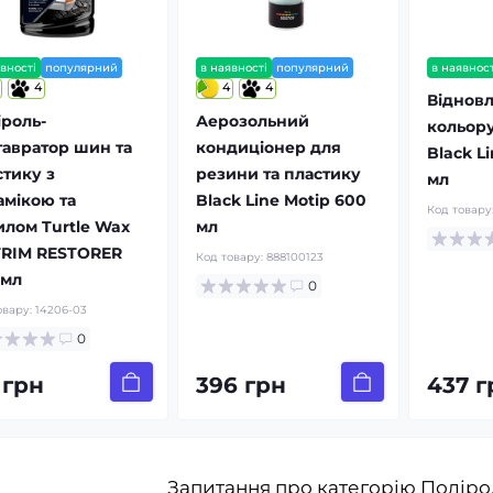
вності
популярний
в наявності
популярний
в наявност
4
4
4
Віднов
іроль-
Аерозольний
кольор
тавратор шин та
кондиціонер для
Black L
стику з
резини та пластику
мл
амікою та
Black Line Motip 600
Код товару
илом Turtle Wax
мл
TRIM RESTORER
Код товару:
888100123
 мл
0
овару:
14206-03
0
 грн
396 грн
437 г
Запитання про категорію Полірол