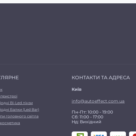
УЛЯРНЕ
КОНТАКТИ ТА АДРЕСА
Київ
ук
 пристрої
info@autoeffect.com.ua
іодні Bi-Led лінзи
іодні Балки (Led Bar)
Пн-Пт: 10:00 - 19:00
пи головного світла
Сб: 11:00 - 17:00
Нд: Вихідний
а косметика