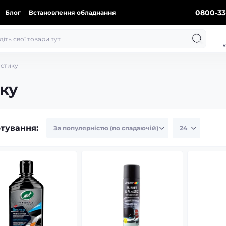
0800-33
Блог
Встановлення обладнання
к
астику
ку
тування: