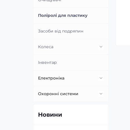
пристроїв
Літні омивачі
Очищувачі кондиціонерів
Поліролі для пластику
Зимові омивачі
Засоби від подряпин
Колеса
Очисники дисків
Інвентар
Поліролі дисків
Електроніка
Догляд за шинами
Автомобільні камери
Охоронні системи
Камери в ручку багажника
Підігрів сидінь
Автосигналізація
Новини
Універсальні камери
Паркувальні радари