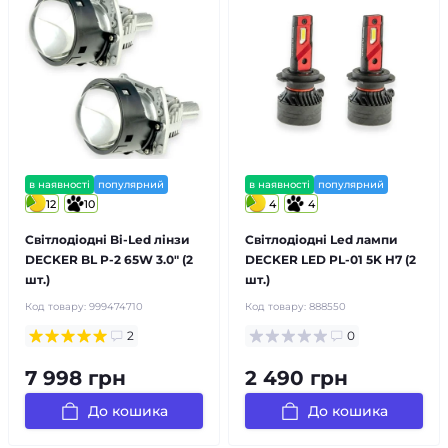
в наявності
популярний
в наявності
популярний
12
10
4
4
Світлодіодні Bi-Led лінзи
Світлодіодні Led лампи
DECKER BL P-2 65W 3.0" (2
DECKER LED PL-01 5K H7 (2
шт.)
шт.)
Код товару:
999474710
Код товару:
888550
2
0
7 998 грн
2 490 грн
До кошика
До кошика