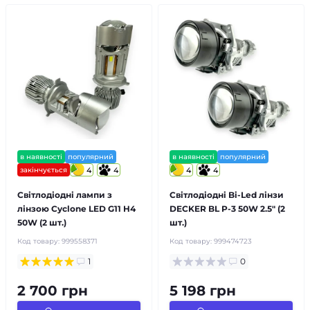
в наявності
популярний
в наявності
популярний
закінчується
4
4
4
4
Світлодіодні лампи з
Світлодіодні Bi-Led лінзи
лінзою Cyclone LED G11 H4
DECKER BL P-3 50W 2.5" (2
50W (2 шт.)
шт.)
Код товару:
999558371
Код товару:
999474723
1
0
2 700 грн
5 198 грн