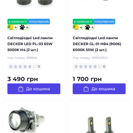
в наявності
популярний
в наявності
популярний
4
4
4
4
Світлодіодні Led лампи
Світлодіодні Led лампи
DECKER LED PL-03 65W
DECKER GL-01 HB4 (9006)
5000K H4 (2 шт.)
6000K 55W (2 шт.)
Код товару:
888566
Код товару:
999558322
0
0
3 490 грн
1 700 грн
До кошика
До кошика