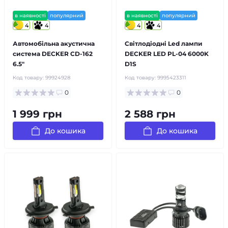
в наявності
популярний
в наявності
популярний
4
4
4
4
Автомобільна акустична
Світлодіодні Led лампи
система DECKER CD-162
DECKER LED PL-04 6000K
6.5″
D1S
Код товару:
99924928
Код товару:
9995423311
0
0
1 999 грн
2 588 грн
До кошика
До кошика