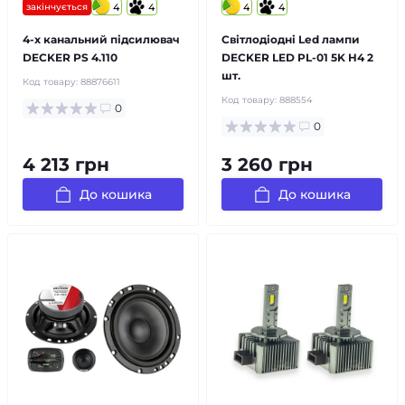
закінчується
4
4
4
4
4-х канальний підсилювач
Світлодіодні Led лампи
DECKER PS 4.110
DECKER LED PL-01 5K H4 2
шт.
Код товару:
88876611
Код товару:
888554
0
0
4 213 грн
3 260 грн
До кошика
До кошика