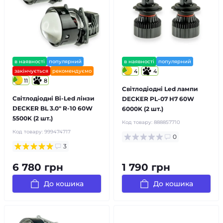
в наявності
популярний
в наявності
популярний
закінчується
рекомендуємо
4
4
11
8
Світлодіодні Led лампи
Світлодіодні Bi-Led лінзи
DECKER PL-07 H7 60W
DECKER BL 3.0" R-10 60W
6000K (2 шт.)
5500K (2 шт.)
Код товару:
888857710
Код товару:
999474717
0
3
6 780 грн
1 790 грн
До кошика
До кошика