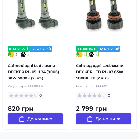
в наявності
популярний
в наявності
популярний
4
4
4
4
Світлодіодні Led лампи
Світлодіодні Led лампи
DECKER PL-05 HB4 (9006)
DECKER LED PL-03 65W
30W 5000K (2 шт.)
5000K H11 (2 шт.)
Код товару:
999558314
Код товару:
888562
0
0
820 грн
2 799 грн
До кошика
До кошика