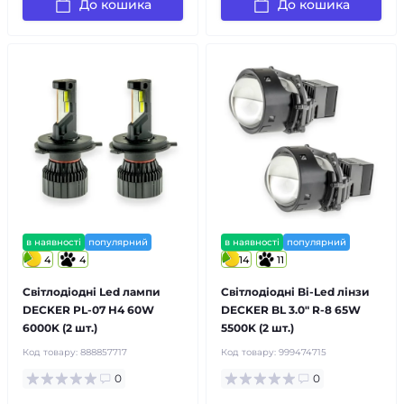
До кошика
До кошика
в наявності
популярний
в наявності
популярний
4
4
14
11
Світлодіодні Led лампи
Світлодіодні Bi-Led лінзи
DECKER PL-07 H4 60W
DECKER BL 3.0" R-8 65W
6000K (2 шт.)
5500K (2 шт.)
Код товару:
888857717
Код товару:
999474715
0
0