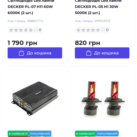
Світлодіодні Led лампи
Світлодіодні Led лампи
DECKER PL-07 H11 60W
DECKER PL-05 H1 30W
6000K (2 шт.)
5000K (2 шт.)
Код товару:
888857714
Код товару:
999558315
0
0
1 790 грн
820 грн
До кошика
До кошика
в наявності
популярний
в наявності
популярний