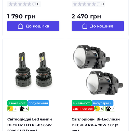
0
0
1 790 грн
2 470 грн
До кошика
До кошика
в наявності
популярний
в наявності
популярний
4
4
закінчується
5
5
Світлодіодні Led лампи
Світлодіодні Bi-Led лінзи
DECKER LED PL-03 65W
DECKER RP-4 70W 3.0" (2
5000K H7 (2 шт.)
шт.)