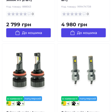
Код товару:
888563
Код товару:
999474738
0
0
2 799 грн
4 980 грн
До кошика
До кошика
в наявності
популярний
в наявності
популярний
4
4
4
4