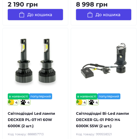
2 190 грн
8 998 грн
До кошика
До кошика
в наявності
популярний
в наявності
популярний
4
4
4
4
Світлодіодні Led лампи
Світлодіодні Bi-Led лампи
DECKER PL-07 H1 60W
DECKER GL-01 PRO H4
6000K (2 шт.)
6000K 55W (2 шт.)
Код товару:
888857713
Код товару:
999558321