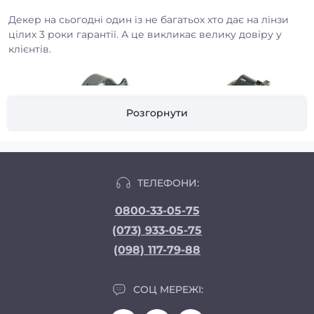
Декер на сьогодні один із не багатьох хто дає на лінзи
цілих 3 роки гарантії. А це викликає велику довіру у
клієнтів.
Розгорнути
ТЕЛЕФОНИ:
0800-33-05-75
(073) 933-05-75
Бренд також відомий правильними лед лампами, які
(098) 117-79-88
дають хорошу межу світла в звичайних фарах без лінз
(рефлекторних), особливо серія PL-01 з теплом відтінком
світла та вбудованими обманками.
СОЦ МЕРЕЖІ:
Також є серія ламп з збільшеною потужністю, аж до 65