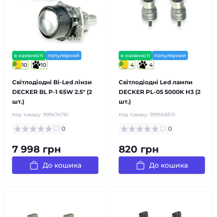
в наявності
популярний
в наявності
популярний
10
10
4
4
Світлодіодні Bi-Led лінзи
Світлодіодні Led лампи
DECKER BL P-1 65W 2.5" (2
DECKER PL-05 5000K H3 (2
шт.)
шт.)
Код товару:
999474761
Код товару:
999558310
0
0
7 998 грн
820 грн
До кошика
До кошика