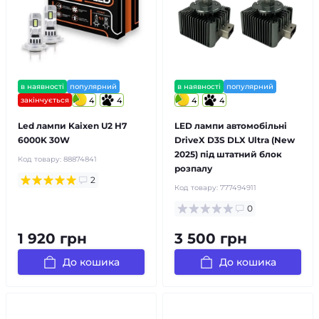
в наявності
популярний
в наявності
популярний
закінчується
4
4
4
4
Led лампи Kaixen U2 H7
LED лампи автомобільні
6000K 30W
DriveX D3S DLX Ultra (New
2025) під штатний блок
Код товару:
88874841
розпалу
2
Код товару:
777494911
0
1 920 грн
3 500 грн
До кошика
До кошика