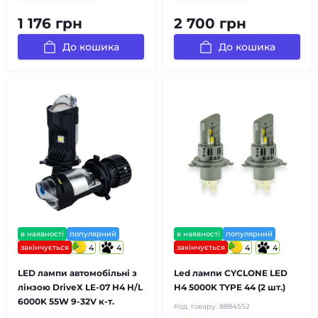
1 176 грн
2 700 грн
До кошика
До кошика
в наявності
популярний
в наявності
популярний
закінчується
4
4
закінчується
4
4
LED лампи автомобільні з
Led лампи CYCLONE LED
лінзою DriveX LE-07 H4 H/L
H4 5000K TYPE 44 (2 шт.)
6000K 55W 9-32V к-т.
Код товару:
8884552