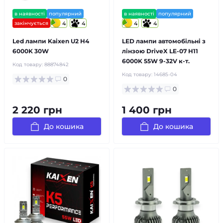
в наявності
популярний
в наявності
популярний
закінчується
4
4
4
4
Led лампи Kaixen U2 H4
LED лампи автомобільні з
6000K 30W
лінзою DriveX LE-07 H11
6000K 55W 9-32V к-т.
Код товару:
88874842
Код товару:
14685-04
0
0
2 220 грн
1 400 грн
До кошика
До кошика