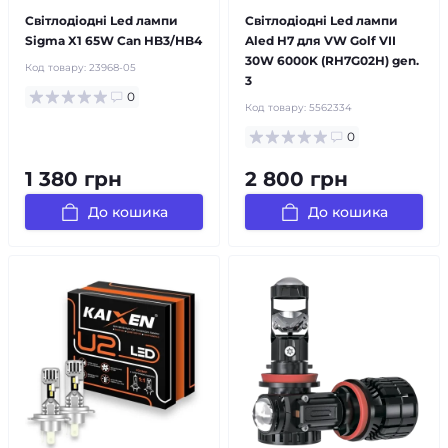
Світлодіодні Led лампи
Світлодіодні Led лампи
Sigma X1 65W Can HB3/HB4
Aled H7 для VW Golf VII
30W 6000K (RH7G02H) gen.
Код товару:
23968-05
3
0
Код товару:
5562334
0
1 380 грн
2 800 грн
До кошика
До кошика