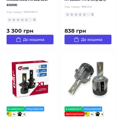
6000K
Код товару:
8884551
Код товару:
999558375
0
0
3 300 грн
838 грн
До кошика
До кошика
в наявності
популярний
в наявності
популярний
4
4
закінчується
4
4