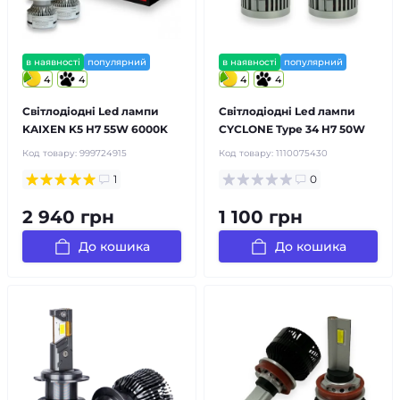
в наявності
популярний
в наявності
популярний
4
4
4
4
Світлодіодні Led лампи
Світлодіодні Led лампи
KAIXEN K5 H7 55W 6000K
CYCLONE Type 34 H7 50W
Код товару:
999724915
Код товару:
1110075430
1
0
2 940 грн
1 100 грн
До кошика
До кошика