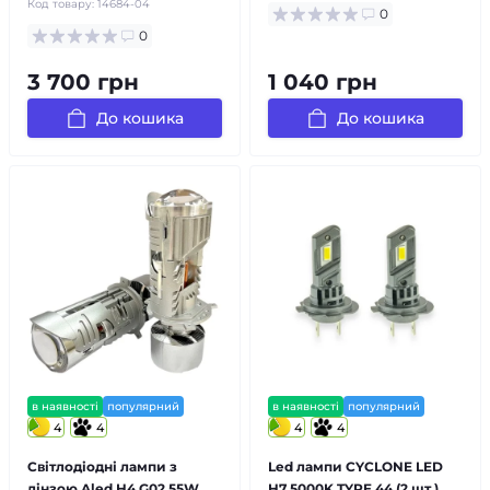
Код товару:
14684-04
0
0
3 700 грн
1 040 грн
До кошика
До кошика
в наявності
популярний
в наявності
популярний
4
4
4
4
Світлодіодні лампи з
Led лампи CYCLONE LED
лінзою Aled H4 G02 55W
H7 5000K TYPE 44 (2 шт.)