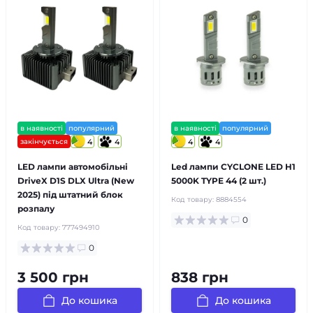
в наявності
популярний
в наявності
популярний
закінчується
4
4
4
4
LED лампи автомобільні
Led лампи CYCLONE LED H1
DriveX D1S DLX Ultra (New
5000K TYPE 44 (2 шт.)
2025) під штатний блок
Код товару:
8884554
розпалу
0
Код товару:
777494910
0
3 500 грн
838 грн
До кошика
До кошика