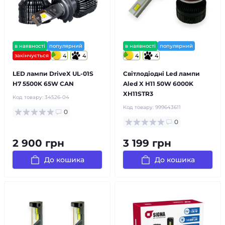
в наявності
популярний
в наявності
популярний
закінчується
4
4
4
4
LED лампи DriveX UL-01S
Світлодіодні Led лампи
H7 5500K 65W CAN
Aled X H11 50W 6000K
XH11STR3
Код товару:
34526-04
Код товару:
999643611
0
0
2 900 грн
3 199 грн
До кошика
До кошика