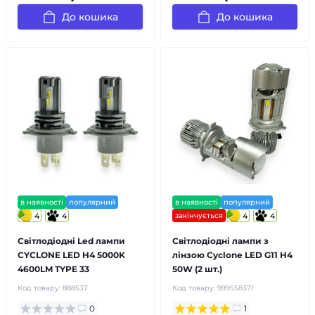
До кошика
До кошика
в наявності
популярний
в наявності
популярний
4
4
закінчується
4
4
Світлодіодні Led лампи
Світлодіодні лампи з
CYCLONE LED H4 5000K
лінзою Cyclone LED G11 H4
4600LM TYPE 33
50W (2 шт.)
Код товару:
888537
Код товару:
999558371
0
1