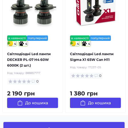
в наявності
популярний
в наявності
популярний
4
4
4
4
Світлодіодні Led лампи
Світлодіодні Led лампи
DECKER PL-07 H4 60W
Sigma X1 65W Can H11
6000K (2 шт.)
Код товару:
17237-05
Код товару:
888857717
0
0
2 190 грн
1 380 грн
До кошика
До кошика