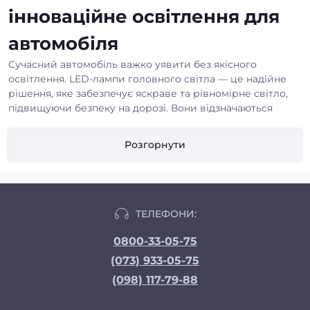
інноваційне освітлення для
автомобіля
Сучасний автомобіль важко уявити без якісного
освітлення. LED-лампи головного світла — це надійне
рішення, яке забезпечує яскраве та рівномірне світло,
підвищуючи безпеку на дорозі. Вони відзначаються
тривалим терміном служби, економічністю та
компактними розмірами, що робить їх відмінною
Розгорнути
альтернативою традиційним галогенним лампам.
Основне призначення таких ламп — покращення
видимості у темний час доби та за поганих погодних
умов.
Світлодіодні лампи головного
ТЕЛЕФОНИ:
світла
0800-33-05-75
(073) 933-05-75
При виборі ламп важливо враховувати кілька технічних
параметрів, які впливають на ефективність та
(098) 117-79-88
довговічність використання. Серед ключових
характеристик виділяють: