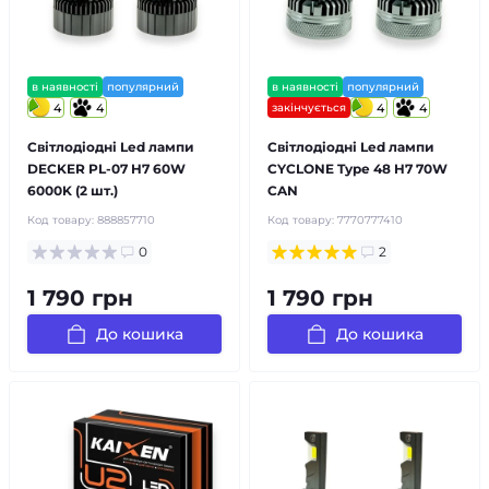
в наявності
популярний
в наявності
популярний
4
4
закінчується
4
4
Світлодіодні Led лампи
Світлодіодні Led лампи
DECKER PL-07 H7 60W
CYCLONE Type 48 H7 70W
6000K (2 шт.)
CAN
Код товару:
888857710
Код товару:
7770777410
0
2
1 790 грн
1 790 грн
До кошика
До кошика