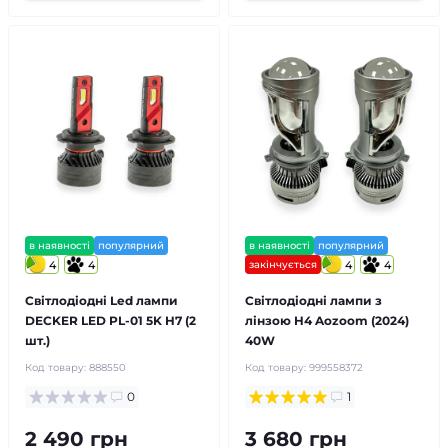
в наявності
популярний
в наявності
популярний
4
4
закінчується
4
4
Світлодіодні Led лампи
Світлодіодні лампи з
DECKER LED PL-01 5K H7 (2
лінзою H4 Aozoom (2024)
шт.)
40W
Код товару:
888550
Код товару:
999558372
0
1
2 490 грн
3 680 грн