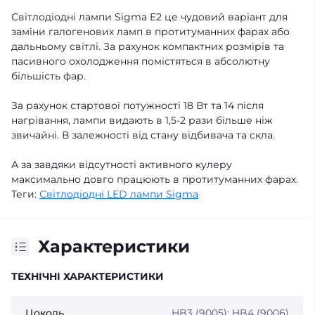
Світлодіодні лампи Sigma E2 це чудовий варіант для
заміни галогенових ламп в протитуманних фарах або
дальньому світлі. За рахунок компактних розмірів та
пасивного охолодження помістяться в абсолютну
більшість фар.
За рахунок стартової потужності 18 Вт та 14 після
нагрівання, лампи видають в 1,5-2 рази більше ніж
звичайні. В залежності від стану відбивача та скла.
А за завдяки відсутності активного кулеру
максимально довго працюють в протитуманних фарах.
Теги:
Світлодіодні LED лампи Sigma
Характеристики
ТЕХНІЧНІ ХАРАКТЕРИСТИКИ
Цоколь
HB3 (9005);
HB4 (9006)