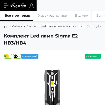
Все про товар
Характеристики
Відгуки
Запи
Світло
Лампи
Led лампи головного світла
Світлодіодн
Комплект Led ламп Sigma E2
HB3/HB4
4
4
популярний
в наявності