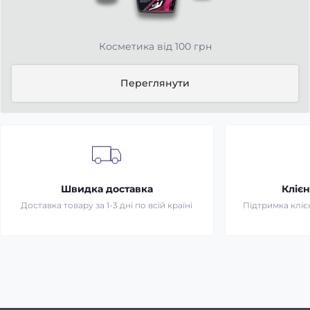
Косметика від 100 грн
Переглянути
Швидка доставка
Клієн
Доставка товару за 1-3 дні по всій країні
Підтримка клієн