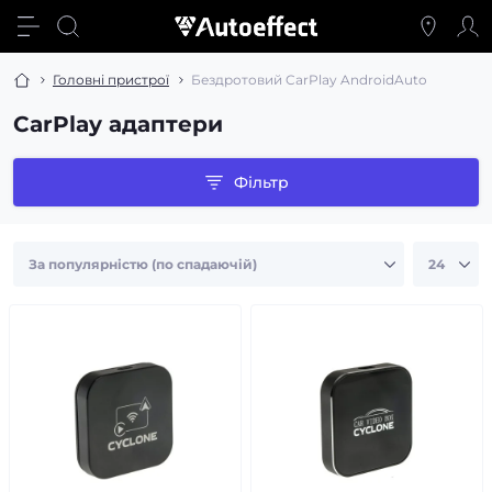
Головні пристрої
Бездротовий CarPlay AndroidAuto
CarPlay адаптери
Фільтр