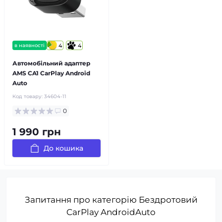
в наявності
4
4
Автомобільний адаптер
AMS CA1 CarPlay Android
Auto
Код товару:
34604-11
0
1 990 грн
До кошика
Запитання про категорію Бездротовий
CarPlay AndroidAuto