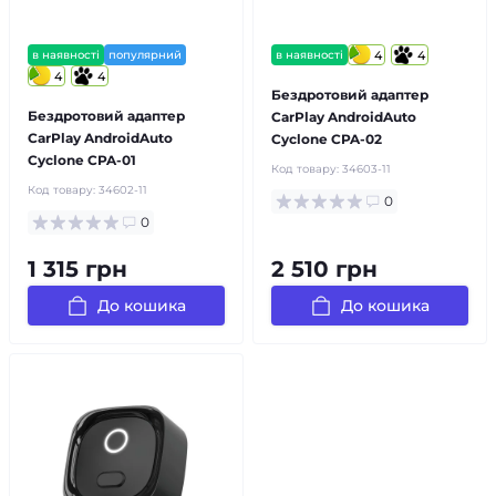
в наявності
популярний
в наявності
4
4
4
4
Бездротовий адаптер
Бездротовий адаптер
CarPlay AndroidAuto
CarPlay AndroidAuto
Cyclone CPA-02
Cyclone CPA-01
Код товару:
34603-11
Код товару:
34602-11
0
0
1 315 грн
2 510 грн
До кошика
До кошика