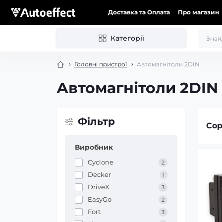
Доставка та Оплата
Про магазин
Категорії
Головні пристрої
Автомагнітоли 2DIN
Автомагнітоли 2DIN
Фільтр
Сор
Виробник
Cyclone
2
Decker
1
DriveX
3
EasyGo
2
Fort
3