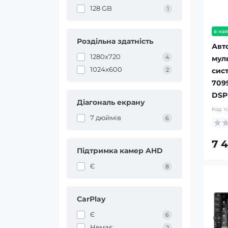
128 GB
1
в ная
Роздільна здатність
Авт
1280x720
4
мул
1024x600
сис
2
709
DSP
Діагональ екрану
Код т
7 дюймів
6
7 
Підтримка камер AHD
Є
8
CarPlay
Є
6
Немає
2