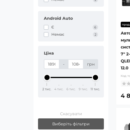
Android Auto
прод
Є
6
Авт
Немає
2
мул
сист
Ціна
7" 2
QLE
-
грн
12.0
Код т
2 тис.
4 тис.
6 тис.
9 тис.
11 тис.
4 
Скасувати
Виберіть фільтри