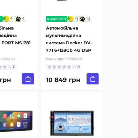
4
4
4
4
і
в наявності
більна
Автомобільна
медійна
мультимедійна
 FORT MS-781
система Decker DV-
771 6+128Gb 4G DSP
:
16206-05
Код товару:
777666510
0
0
 грн
10 849 грн