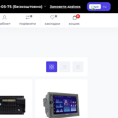
-05-75 (Безкоштовно)
Замовити дзвінок
ua
ru
0
0
0
абінет
порівняти
закладки
кошик