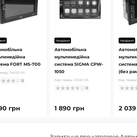
ано
продано
продано
омобільна
Автомобільна
Автомо
ьтимедійна
мультимедійна
мульти
тема FORT MS-700
система SIGMA CPW-
система
1050
(без ра
овару:
24033-05
Код товару:
23547-05
Код товару
0
0
990 грн
1 890 грн
2 039
Запитання про категорію Автом