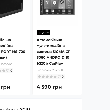
продано
більна
Автомобільна
медійна
мультимедійна
 FORT MS-720
система SIGMA CP-
мки)
3060 ANDROID 10
1/32Gb CarPlay
:
16680-05
Код товару:
20477-05
0
0
 грн
4 590 грн
агнітоли 2DIN