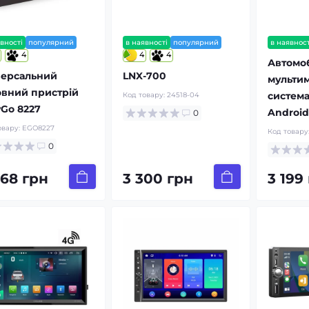
вності
популярний
в наявності
популярний
в наявност
4
4
4
Автомо
версальний
LNX-700
мульти
овний пристрій
система
Код товару:
24518-04
yGo 8227
Android
0
овару:
EGO8227
Код товару
0
468 грн
3 300 грн
3 199