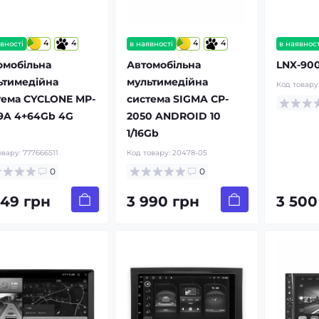
4
4
4
4
вності
в наявності
в наявност
омобільна
Автомобільна
LNX-90
ьтимедійна
мультимедійна
Код товару
тема CYCLONE MP-
система SIGMA CP-
9A 4+64Gb 4G
2050 ANDROID 10
1/16Gb
овару:
777666511
Код товару:
20478-05
0
0
449 грн
3 990 грн
3 500