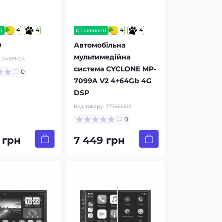
4
4
4
4
і
в наявності
0
Автомобільна
мультимедійна
:
24519-04
система CYCLONE MP-
0
7099A V2 4+64Gb 4G
DSP
Код товару:
777666512
0
 грн
7 449 грн