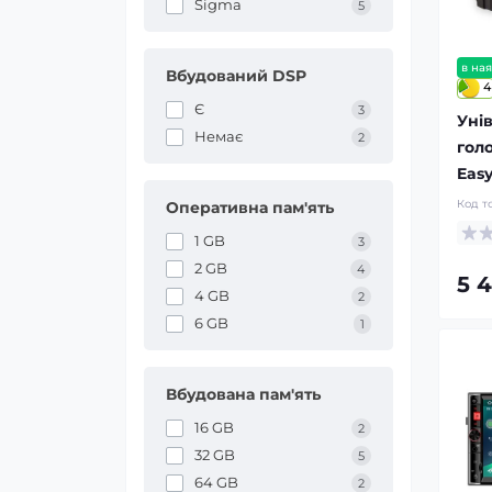
Sigma
5
в ная
Вбудований DSP
4
Є
3
Уні
Немає
2
гол
Eas
Код т
Оперативна пам'ять
1 GB
3
2 GB
4
5 
4 GB
2
6 GB
1
Вбудована пам'ять
16 GB
2
32 GB
5
64 GB
2