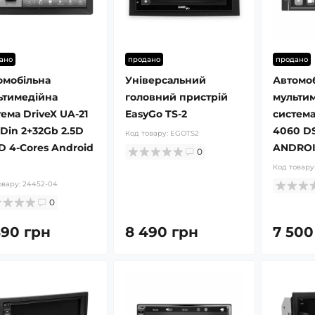
ано
продано
продано
омобільна
Універсальний
Автомо
ьтимедійна
головний пристрій
мульти
ема DriveX UA-21
EasyGo TS-2
система
-Din 2+32Gb 2.5D
4060 DS
Код товару:
EGOTS2
D 4-Cores Android
ANDROI
0
Код товару
овару:
24452-04
0
890 грн
8 490 грн
7 500