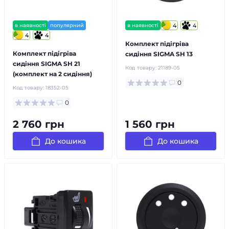
в наявності
популярний
в наявності
4
4
4
4
Комплект підігріва
Комплект підігріва
сидіння SIGMA SH 13
сидіння SIGMA SH 21
Код товару:
21189-05
(комплект на 2 сидіння)
0
Код товару:
18352-05
0
2 760 грн
1 560 грн
До кошика
До кошика