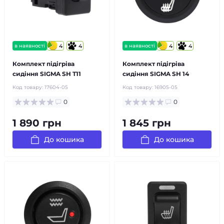
в наявності
4
4
в наявності
4
4
Комплект підігріва
Комплект підігріва
сидіння SIGMA SH T11
сидіння SIGMA SH 14
Код товару:
17604-05
Код товару:
16905-05
0
0
1 890 грн
1 845 грн
До кошика
До кошика