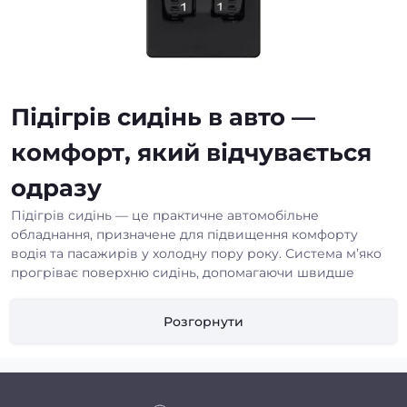
Підігрів сидінь в авто —
комфорт, який відчувається
одразу
Підігрів сидінь — це практичне автомобільне
обладнання, призначене для підвищення комфорту
водія та пасажирів у холодну пору року. Система м’яко
прогріває поверхню сидінь, допомагаючи швидше
зігрітися після посадки в автомобіль. Такі рішення
актуальні для щоденних поїздок узимку, ранніх ранкових
Розгорнути
виїздів і тривалих маршрутів. Підігрів автокрісла
знижує напруження м’язів, робить посадку приємнішою
та допомагає швидше адаптуватися до поїздки навіть
після тривалої стоянки автомобіля на морозі.