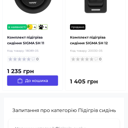
в наявності
4
4
продано
Комплект підігріва
Комплект підігріва
сидіння SIGMA SH 11
сидіння SIGMA SH 12
Код товару:
18089-05
Код товару:
20030-05
0
0
1 235 грн
До кошика
1 405 грн
Запитання про категорію Підігрів сидінь