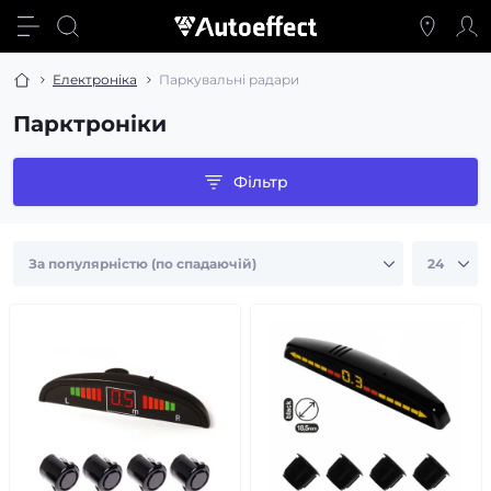
Електроніка
Паркувальні радари
Парктроніки
Фільтр