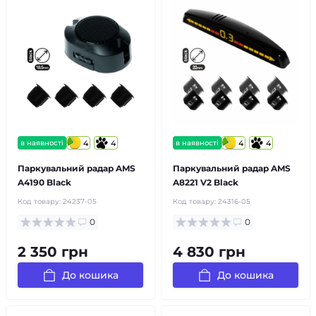
в наявності
4
4
в наявності
4
4
Паркувальний радар AMS
Паркувальний радар AMS
A4190 Black
A8221 V2 Black
Код товару:
24237-05
Код товару:
24316-05
0
0
2 350 грн
4 830 грн
До кошика
До кошика