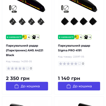
в наявності
4
4
в наявності
4
4
Паркувальний радар
Паркувальний радар
(Парктроник) AMS A4221
Sigma PRO 4191
Black
Код товару:
22597-05
Код товару:
14293-05
0
0
2 350 грн
1 140 грн
До кошика
До кошика