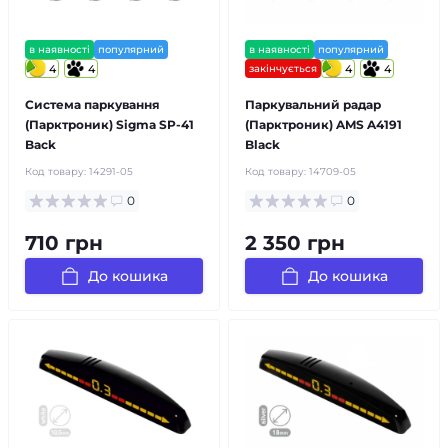
в наявності
популярний
в наявності
популярний
4
4
закінчується
4
4
Система паркування
Паркувальний радар
(Парктроник) Sigma SP-41
(Парктроник) AMS A4191
Back
Black
Код товару:
14291-05
Код товару:
14709-05
0
0
710 грн
2 350 грн
До кошика
До кошика