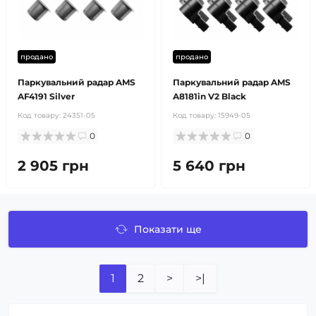
продано
продано
Паркувальний радар AMS
Паркувальний радар AMS
AF4191 Silver
A8181in V2 Black
Код товару:
24351-05
Код товару:
15949-05
0
0
2 905 грн
5 640 грн
Показати ще
1
2
>
>|