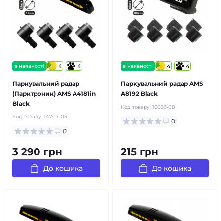
в наявності
4
4
в наявності
4
4
Паркувальний радар
Паркувальний радар AMS
(Парктроник) AMS A4181in
A8192 Black
Black
Код товару:
16688-08
Код товару:
14707-05
0
0
3 290 грн
215 грн
До кошика
До кошика