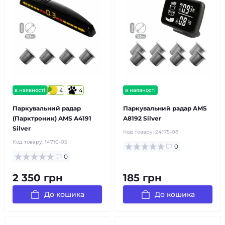
в наявності
4
4
в наявності
Паркувальний радар
Паркувальний радар AMS
(Парктроник) AMS A4191
A8192 Silver
Silver
Код товару:
24175-08
Код товару:
14710-05
0
0
2 350 грн
185 грн
До кошика
До кошика