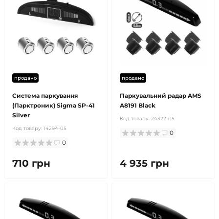
продано
продано
Система паркування
Паркувальний радар AMS
(Парктроник) Sigma SP-41
A8191 Black
Silver
Код товару:
24322-05
Код товару:
14294-05
0
0
710 грн
4 935 грн