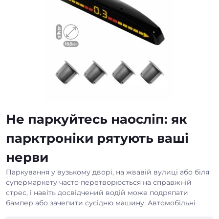
Не паркуйтесь наосліп: як
парктроніки рятують ваші
нерви
Паркування у вузькому дворі, на жвавій вулиці або біля
супермаркету часто перетворюється на справжній
стрес, і навіть досвідчений водій може подряпати
бампер або зачепити сусідню машину. Автомобільні
парктроніки допомагають «бачити» перешкоди,