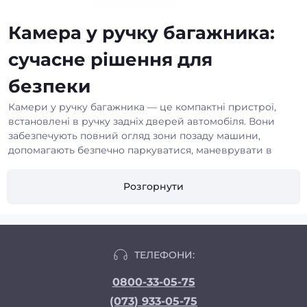
Камера у ручку багажника:
сучасне рішення для
безпеки
Камери у ручку багажника — це компактні пристрої,
встановлені в ручку задніх дверей автомобіля. Вони
забезпечують повний огляд зони позаду машини,
допомагають безпечно паркуватися, маневрувати в
обмеженому просторі та контролювати рух навколо
автомобіля без додаткових дзеркал або громіздких
Розгорнути
камер. Інтеграція з мультимедійною системою дозволяє
виводити зображення на екран та бачити всі
перешкоди в реальному часі.
Камера заднього виду у
ТЕЛЕФОНИ:
ручку багажника
0800-33-05-75
Камера у ручку багажника відрізняється зручністю
(073) 933-05-75
установки, якістю зображення та функціональністю.