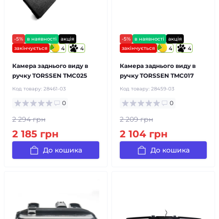
-5%
в наявності
акція
-5%
в наявності
акція
закінчується
4
4
закінчується
4
4
Камера заднього виду в
Камера заднього виду в
ручку TORSSEN TMC025
ручку TORSSEN TMC017
Код товару:
28461-03
Код товару:
28459-03
0
0
2 294 грн
2 209 грн
2 185 грн
2 104 грн
До кошика
До кошика