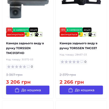
-5%
в наявності
акція
-5%
в наявності
акція
закінчується
4
4
закінчується
4
4
Камера заднього виду в
Камера заднього виду в
ручку TORSSEN
ручку TORSSEN TMC037
TMC013FHD
Код товару:
28467-03
Код товару:
30372-03
0
0
3 367 грн
2 379 грн
3 206 грн
2 266 грн
До кошика
До кошика