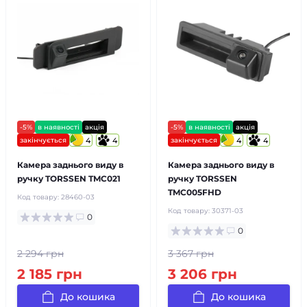
-5%
в наявності
акція
-5%
в наявності
акція
закінчується
4
4
закінчується
4
4
Камера заднього виду в
Камера заднього виду в
ручку TORSSEN TMC021
ручку TORSSEN
TMC005FHD
Код товару:
28460-03
Код товару:
30371-03
0
0
2 294 грн
3 367 грн
2 185 грн
3 206 грн
До кошика
До кошика