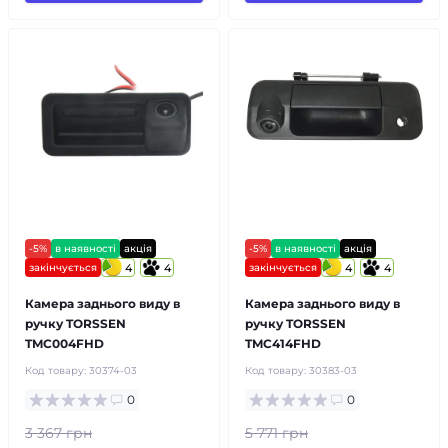
-5%
в наявності
акція
-5%
в наявності
акція
закінчується
4
4
закінчується
4
4
Камера заднього виду в
Камера заднього виду в
ручку TORSSEN
ручку TORSSEN
TMC004FHD
TMC414FHD
Код товару:
30374-03
Код товару:
30383-03
0
0
3 367 грн
5 771 грн