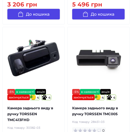
3 206 грн
5 496 грн
До кошика
До кошика
-5%
в наявності
акція
-5%
в наявності
акція
закінчується
4
4
закінчується
4
4
Камера заднього виду в
Камера заднього виду в
ручку TORSSEN
ручку TORSSEN TMC005
TMC413FHD
Код товару:
28451-03
Код товару:
30382-03
0