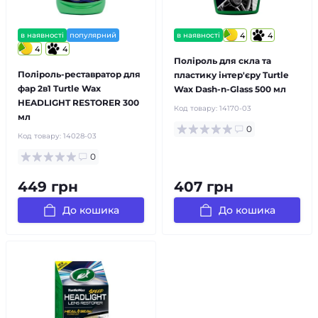
в наявності
популярний
в наявності
4
4
4
4
Поліроль для скла та
Поліроль-реставратор для
пластику інтер'єру Turtle
фар 2в1 Turtle Wax
Wax Dash-n-Glass 500 мл
HEADLIGHT RESTORER 300
Код товару:
14170-03
мл
0
Код товару:
14028-03
0
449 грн
407 грн
До кошика
До кошика