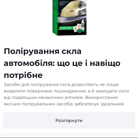
Полірування скла
автомобіля: що це і навіщо
потрібне
Засоби для полірування скла дозволяють не лише
видаляти поверхневі пошкодження, а й захищати скло
від подальших механічних впливів. Використання
якісних полірувальних засобів забезпечує ідеальний
огляд на дорозі, підвищуючи безпеку та комфорт
водіння. Такий догляд особливо важливий для лобових і
Розгорнути
бокових стекол, що постійно піддаються впливу
погодних умов.