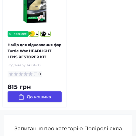
в наявності
4
4
Набір для відновлення фар
Turtle Wax HEADLIGHT
LENS RESTORER KIT
Код товару:
14184-03
0
815 грн
До кошика
Запитання про категорію Поліролі скла