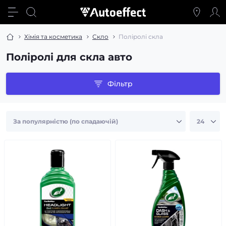
Хімія та косметика
Скло
Поліролі скла
Поліролі для скла авто
Фільтр