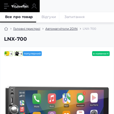
Все про товар
Відгуки
Запитання
Головні пристрої
Автомагнітоли 2DIN
LNX-700
LNX-700
4
4
популярний
в наявності