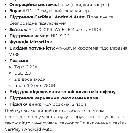
Операційна система:
Linux (швидкий запуск)
Звук:
ASP - 10-смуговий еквалайзер
Підтримка CarPlay і Android Auto:
Провідне та
безпровідне підключення
Зв'язок:
BT 5.0, GPS, Wi-Fi, FM радіо + RDS
Підтримка камер:
HD 720P
Функція MirrorLink
Вихідна потужність:
4x45Вт, мікросхема підсилювача
7388
Роз'єми:
Type-C 2.1A
USB 2.0
2 відеовиходи
microSD (до 128GB)
Вхід для підключення зовнішнього мікрофону
Підтримка керування кнопками керма
Підключення:
RCA роз'єми, 2 пари
Цей мультимедійний центр забезпечить вам
неперевершену якість звуку та зручність керування, а
також підтримує сучасні технології підключення, такі як
CarPlay і Android Auto.