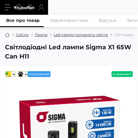
Все про товар
Характеристики
Відгуки
Запи
Світло
Лампи
Led лампи головного світла
Світлодіодн
Світлодіодні Led лампи Sigma X1 65W
Can H11
4
4
популярний
в наявності