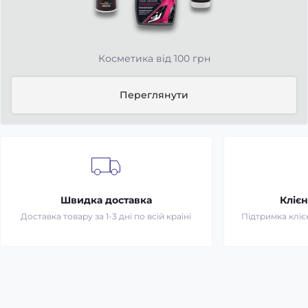
Косметика від 100 грн
Переглянути
Швидка доставка
Клієн
Доставка товару за 1-3 дні по всій країні
Підтримка клієн