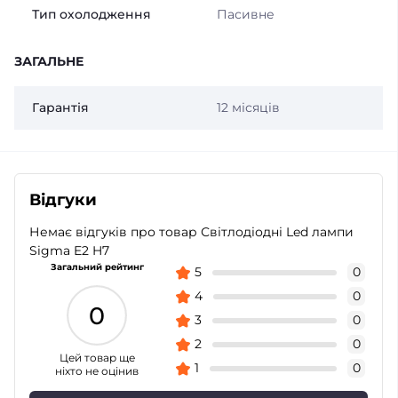
Тип охолодження
Пасивне
ЗАГАЛЬНЕ
Гарантія
12 місяців
Відгуки
Немає відгуків про товар Світлодіодні Led лампи
Sigma E2 H7
Загальний рейтинг
5
0
4
0
0
3
0
2
0
Цей товар ще
1
0
ніхто не оцінив