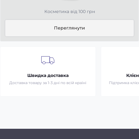
Косметика від 100 грн
Переглянути
Швидка доставка
Клієн
Доставка товару за 1-3 дні по всій країні
Підтримка клієн