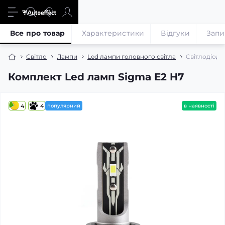
Все про товар
Характеристики
Відгуки
Запи
Світло
Лампи
Led лампи головного світла
Світлодіодн
Комплект Led ламп Sigma E2 H7
4
4
популярний
в наявності