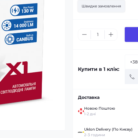
Швидке замовлення
Купити в 1 клік:
Доставка
Новою Поштою
1-2 дні
Uklon Delivery (По Києву)
2-3 години