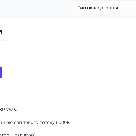
Тип охолодження
м
XP-7535.
риною світлового потоку 6000К.
тор + радіатор).