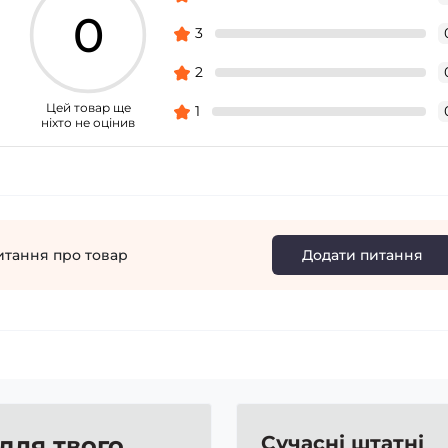
0
3
2
Цей товар ще
1
ніхто не оцінив
итання про товар
Додати питання
 для твого
Сучасні штатні