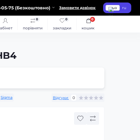
-05-75 (Безкоштовно)
Замовити дзвінок
ua
ru
0
0
0
абінет
порівняти
закладки
кошик
HB4
Sigma
Відгуки:
0