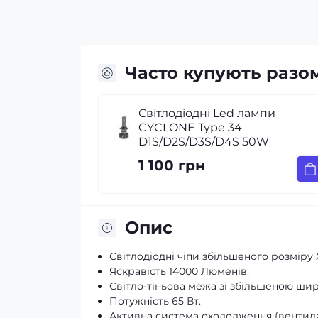
Часто купують разо
Світлодіодні Led лампи
CYCLONE Type 34
D1S/D2S/D3S/D4S 50W
1 100 грн
Опис
Світлодіодні чіпи збільшеного розміру 
Яскравість 14000 Люменів.
Світло-тіньова межа зі збільшеною ши
Потужність 65 Вт.
Активна система охолодження (вентиля