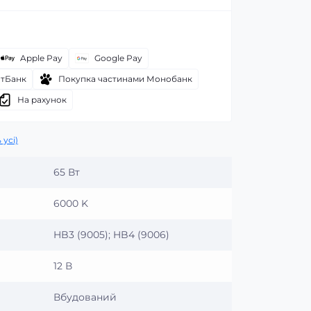
Apple Pay
Google Pay
атБанк
Покупка частинами Монобанк
На рахунок
 усі)
65 Вт
6000 K
HB3 (9005); HB4 (9006)
12 В
Вбудований