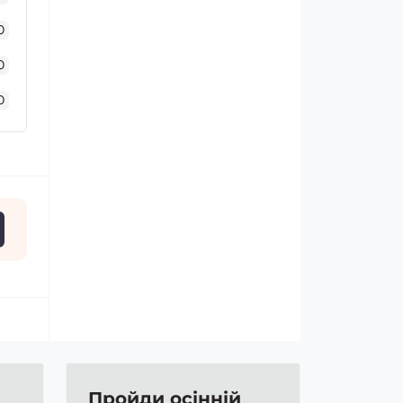
0
0
0
Пройди осінній