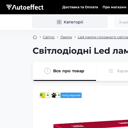
Доставка та Оплата
Про магазин
Категорії
Світло
Лампи
Led лампи головного світла
Світлодіодні Led л
Все про товар
Хара
4
4
популярний