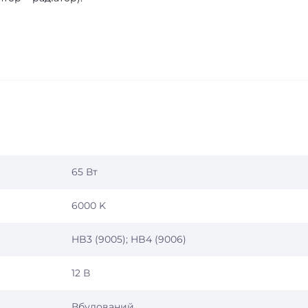
65 Вт
6000 K
HB3 (9005);
HB4 (9006)
12 В
Вбудований