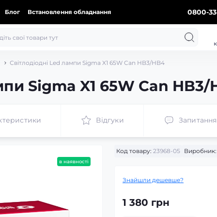
0800-33
Блог
Встановлення обладнання
к
Світлодіодні Led лампи Sigma X1 65W Can HB3/HB4
ампи Sigma X1 65W Can HB3/
ктеристики
Відгуки
Запитання
Код товару:
23968-05
Виробник:
в наявності
Знайшли дешевше?
1 380 грн