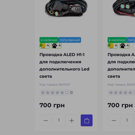
в наличии
популярный
в наличии
поп
4
4
4
4
Проводка ALED H1-1
Проводка A
для подключения
для подкл
дополнительного Led
дополнител
света
света
Код товара:
840001
Код товара:
840
0
700 грн
700 грн