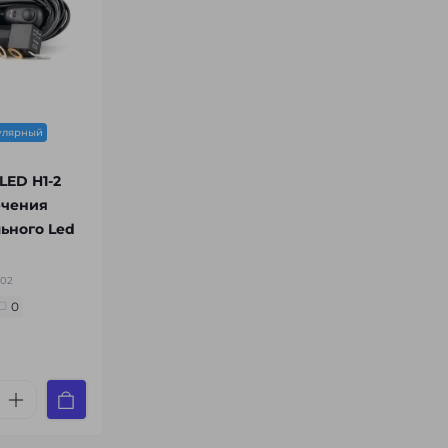
улярный
LED H1-2
ючения
ьного Led
002
0