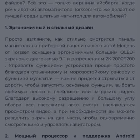
файлов? Всё это — только вершина айсберга, когда
речь идёт об автомагнитоле Torssen! Что же делает её
лучшей среди штатных магнитол для автомобилей?
1. Эргономичный и стильный дизайн
Просто взгляните, как стильно смотрится панель
магнитолы на приборной панели вашего авто! Модель
от Torssen оснащена эргономичным большим QLED-
экраном с
диагональю
9
’’
и разрешением
2K 2000*1200
. Управлять функциями устройства проще простого
благодаря отзывчивому и морозостойкому сенсору с
функцией мультитач — вам не придётся отрываться от
дороги, чтобы запустить основные функции, выбрать
любимую песню в плейлисте или загрузить видео.
Благодаря высокому разрешению и большому углу
обзора все пассажиры авто смогут наслаждаться
просмотром видео, а при необходимости вы можете
разделить экран на две части, чтобы одновременно
смотреть кино и управлять навигатором.
2. Мощный процессор и поддержка Android