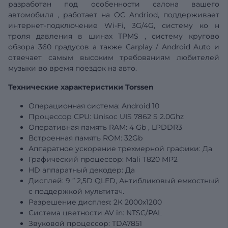
разработан под особенности салона
вашего
автомобиля
, работает на ОС Andriod, поддерживает
интернет-подключение Wi-Fi, 3G/4G,
систему ко
н
троля давления в шинах
TPMS
,
систему кругово
обзора 360 градусов а также
Carplay
/
Android
Auto
и
отвечает самым высоким требованиям любителей
музыки во время поездок на авто.
Технические характеристики Torssen
Операционная система: Android 10
Процессор CPU: Unisoc
UIS
7862
S
2.0Ghz
Оперативная память RAM: 4
Gb
, LPDDR3
Встроенная память ROM:
32Gb
Аппаратное ускорение трехмерной графики: Да
Графический
процессор: Mali T820 MP2
HD аппаратный декодер: Да
Дисплей:
9
”
2,5D QLED, Антибликовый емкостный
с поддержкой мультитач.
Разрешение дисплея:
2К 2000х1200
Система цветности AV in: NTSC/PAL
Звуковой процессор: TDA7851