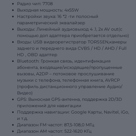
Радио чип: 7708
Выходная мощность: 4х55W
Настройки звука: 16
*2
-ти полосный
параметрический эквалайзер
Выходы: Линейный аудиовыход
4
.1, 2x AV out(с
помощью доп адаптера приобретается отдельно)
Входы: USB видеорегистратор TORSSEN,камеры
заднего и переднего вида
CVBS
/
HD
/
AHD
/
Full
HD
,
OBD
адаптер
Bluetooth: Громкая связь, идентификация
абонента, входящие/исходящие/пропущенные
вызовы, A2DP – потоковое прослушивание
музыки с телефона, телефонная книга, AVRCP
(профиль дистанционного управление Аудио/
Видео)
GPS: Выносная GPS-антенна, поддержка 2D/3D
приложений для навигации
Поддержка навигации: Google Карты, Navitel, iGo,
и т.д.
Диапазон FM частот: 87,5-108,0 МГц
Диапазон АМ частот: 522-1620 КГц