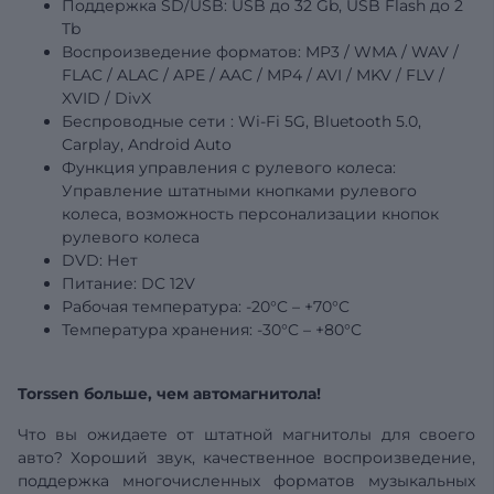
Поддержка SD/USB:
USB
до 32 Gb, USB Flash до 2
Tb
Воспроизведение форматов: MP3 / WMA / WAV /
FLAC / ALAC / APE / AAC / MP4 / AVI / MKV / FLV /
XVID / DivX
Беспроводные
сети
: Wi-Fi 5G, Bluetooth 5.0,
Carplay, Android Auto
Функция управления с рулевого колеса:
Управление штатными кнопками рулевого
колеса, возможность персонализации кнопок
рулевого колеса
DVD: Нет
Питание: DC 12V
Рабочая температура: -20°C – +70°C
Температура
хранения: -30°C – +80°C
Torssen больше, чем автомагнитола!
Что вы ожидаете от штатной магнитолы для своего
авто? Хороший звук, качественное воспроизведение,
поддержка многочисленных форматов музыкальных