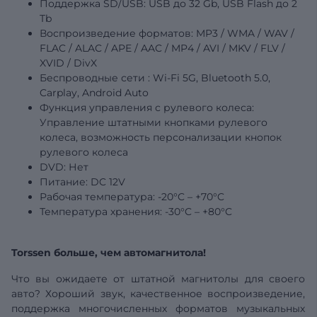
Поддержка SD/USB:
USB
до 32 Gb, USB Flash до 2
Tb
Воспроизведение форматов: MP3 / WMA / WAV /
FLAC / ALAC / APE / AAC / MP4 / AVI / MKV / FLV /
XVID / DivX
Беспроводные
сети
: Wi-Fi 5G, Bluetooth 5.0,
Carplay, Android Auto
Функция управления с рулевого колеса:
Управление штатными кнопками рулевого
колеса, возможность персонализации кнопок
рулевого колеса
DVD: Нет
Питание: DC 12V
Рабочая температура: -20°C – +70°C
Температура
хранения: -30°C – +80°C
Torssen больше, чем автомагнитола!
Что вы ожидаете от штатной магнитолы для своего
авто? Хороший звук, качественное воспроизведение,
поддержка многочисленных форматов музыкальных