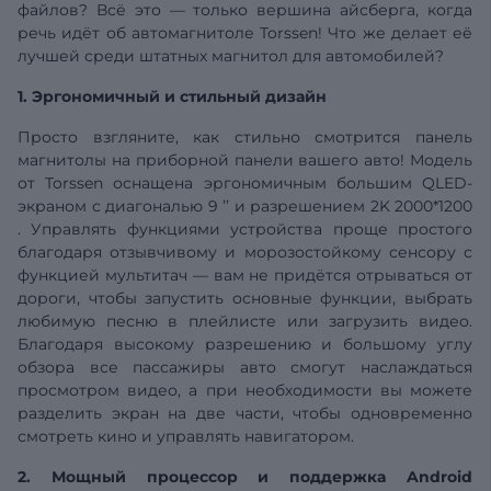
файлов? Всё это — только вершина айсберга, когда
речь идёт об автомагнитоле Torssen! Что же делает её
лучшей среди штатных магнитол для автомобилей?
1. Эргономичный и стильный дизайн
Просто взгляните, как стильно смотрится панель
магнитолы на приборной панели вашего авто! Модель
от Torssen оснащена эргономичным большим QLED-
экраном с
диагональю
9
’’
и разрешением
2K 2000*1200
. Управлять функциями устройства проще простого
благодаря отзывчивому и морозостойкому сенсору с
функцией мультитач — вам не придётся отрываться от
дороги, чтобы запустить основные функции, выбрать
любимую песню в плейлисте или загрузить видео.
Благодаря высокому разрешению и большому углу
обзора все пассажиры авто смогут наслаждаться
просмотром видео, а при необходимости вы можете
разделить экран на две части, чтобы одновременно
смотреть кино и управлять навигатором.
2. Мощный процессор и поддержка Android