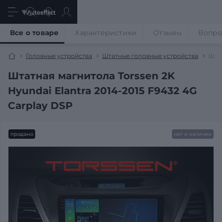
Все о товаре
Характеристики
Отзывы
Вопр
Головные устройства
Штатные головные устройства
Штат
Штатная магнитола Torssen 2K
Hyundai Elantra 2014-2015 F9432 4G
Carplay DSP
продано
нет в наличии