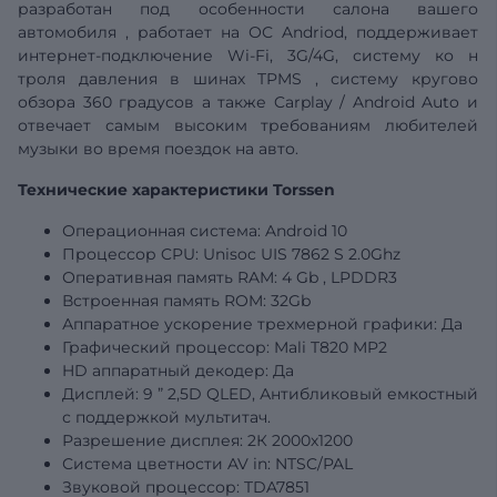
разработан под особенности салона
вашего
автомобиля
, работает на ОС Andriod, поддерживает
интернет-подключение Wi-Fi, 3G/4G,
систему ко
н
троля давления в шинах
TPMS
,
систему кругово
обзора 360 градусов а также
Carplay
/
Android
Auto
и
отвечает самым высоким требованиям любителей
музыки во время поездок на авто.
Технические характеристики Torssen
Операционная система: Android 10
Процессор CPU: Unisoc
UIS
7862
S
2.0Ghz
Оперативная память RAM: 4
Gb
, LPDDR3
Встроенная память ROM:
32Gb
Аппаратное ускорение трехмерной графики: Да
Графический
процессор: Mali T820 MP2
HD аппаратный декодер: Да
Дисплей:
9
”
2,5D QLED, Антибликовый емкостный
с поддержкой мультитач.
Разрешение дисплея:
2К 2000х1200
Система цветности AV in: NTSC/PAL
Звуковой процессор: TDA7851