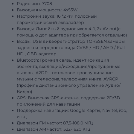
Радио чип: 7708
Выходная мощность: 4х55W
Настройки звука: 16
*2
-ти полосный
параметрический эквалайзер
Выходы: Линейный аудиовыход
4
.1, 2x AV out(с
помощью доп адаптера приобретается отдельно)
Входы: USB видеорегистратор TORSSEN,камеры
заднего и переднего вида
CVBS
/
HD
/
AHD
/
Full
HD
,
OBD
адаптер
Bluetooth: Громкая связь, идентификация
абонента, входящие/исходящие/пропущенные
вызовы, A2DP – потоковое прослушивание
музыки с телефона, телефонная книга, AVRCP
(профиль дистанционного управление Аудио/
Видео)
GPS: Выносная GPS-антенна, поддержка 2D/3D
приложений для навигации
Поддержка навигации: Google Карты, Navitel, iGo,
и т.д.
Диапазон FM частот: 87,5-108,0 МГц
Диапазон АМ частот: 522-1620 КГц