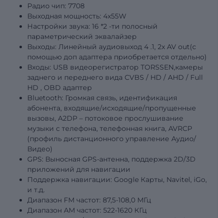
Радио чип: 7708
Выходная мощность: 4х55W
Настройки звука: 16
*2
-ти полосный
параметрический эквалайзер
Выходы: Линейный аудиовыход
4
.1, 2x AV out(с
помощью доп адаптера приобретается отдельно)
Входы: USB видеорегистратор TORSSEN,камеры
заднего и переднего вида
CVBS
/
HD
/
AHD
/
Full
HD
,
OBD
адаптер
Bluetooth: Громкая связь, идентификация
абонента, входящие/исходящие/пропущенные
вызовы, A2DP – потоковое прослушивание
музыки с телефона, телефонная книга, AVRCP
(профиль дистанционного управление Аудио/
Видео)
GPS: Выносная GPS-антенна, поддержка 2D/3D
приложений для навигации
Поддержка навигации: Google Карты, Navitel, iGo,
и т.д.
Диапазон FM частот: 87,5-108,0 МГц
Диапазон АМ частот: 522-1620 КГц