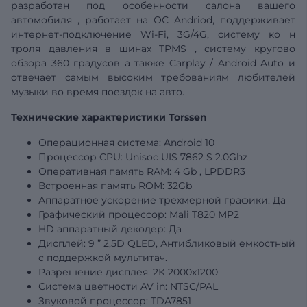
разработан под особенности салона
вашего
автомобиля
, работает на ОС Andriod, поддерживает
интернет-подключение Wi-Fi, 3G/4G,
систему ко
н
троля давления в шинах
TPMS
,
систему кругово
обзора 360 градусов а также
Carplay
/
Android
Auto
и
отвечает самым высоким требованиям любителей
музыки во время поездок на авто.
Технические характеристики Torssen
Операционная система: Android 10
Процессор CPU: Unisoc
UIS
7862
S
2.0Ghz
Оперативная память RAM: 4
Gb
, LPDDR3
Встроенная память ROM:
32Gb
Аппаратное ускорение трехмерной графики: Да
Графический
процессор: Mali T820 MP2
HD аппаратный декодер: Да
Дисплей:
9
”
2,5D QLED, Антибликовый емкостный
с поддержкой мультитач.
Разрешение дисплея:
2К 2000х1200
Система цветности AV in: NTSC/PAL
Звуковой процессор: TDA7851