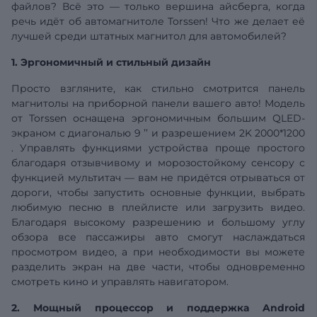
файлов? Всё это — только вершина айсберга, когда
речь идёт об автомагнитоле Torssen! Что же делает её
лучшей среди штатных магнитол для автомобилей?
1. Эргономичный и стильный дизайн
Просто взгляните, как стильно смотрится панель
магнитолы на приборной панели вашего авто! Модель
от Torssen оснащена эргономичным большим QLED-
экраном с
диагональю
9
’’
и разрешением
2K 2000*1200
. Управлять функциями устройства проще простого
благодаря отзывчивому и морозостойкому сенсору с
функцией мультитач — вам не придётся отрываться от
дороги, чтобы запустить основные функции, выбрать
любимую песню в плейлисте или загрузить видео.
Благодаря высокому разрешению и большому углу
обзора все пассажиры авто смогут наслаждаться
просмотром видео, а при необходимости вы можете
разделить экран на две части, чтобы одновременно
смотреть кино и управлять навигатором.
2. Мощный процессор и поддержка Android