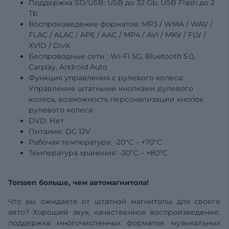
Поддержка SD/USB:
USB
до 32 Gb, USB Flash до 2
Tb
Воспроизведение форматов: MP3 / WMA / WAV /
FLAC / ALAC / APE / AAC / MP4 / AVI / MKV / FLV /
XVID / DivX
Беспроводные
сети
: Wi-Fi 5G, Bluetooth 5.0,
Carplay, Android Auto
Функция управления с рулевого колеса:
Управление штатными кнопками рулевого
колеса, возможность персонализации кнопок
рулевого колеса
DVD: Нет
Питание: DC 12V
Рабочая температура: -20°C – +70°C
Температура
хранения: -30°C – +80°C
Torssen больше, чем автомагнитола!
Что вы ожидаете от штатной магнитолы для своего
авто? Хороший звук, качественное воспроизведение,
поддержка многочисленных форматов музыкальных