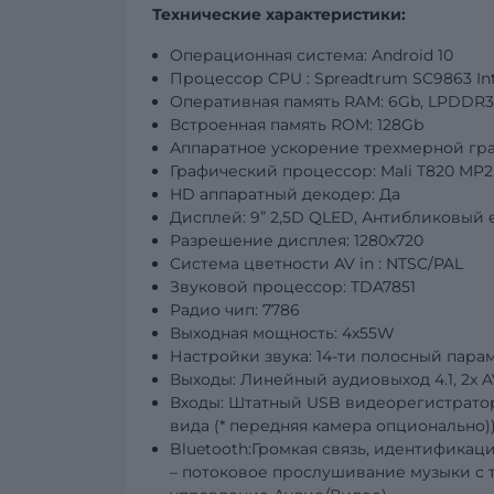
Технические характеристики:
Операционная систем
а:
Android
10
Процессор
CPU
:
Spreadtrum SC9863 Int
Оперативная память RAM
: 6
Gb, LPDDR3
Встроенная память ROM
: 128
Gb
Аппаратное ускорение трехмерной гр
Графический процессор:
Mali
T
820
MP
2
HD аппаратный декодер
:
Да
Дисплей
:
9
” 2,5
D
QLED
, Антибликовый 
Разрешение дисплея
:
1280x720
Система цветности
AV
in
:
NTSC/PAL
Звуковой процессор
:
TDA7851
Радио чип: 7786
Выходная мощность
:
4х55W
Настройки звука
:
14-ти полосный пара
Выходы
:
Линейный аудиовыход 4.1, 2x A
Входы
:
Штатн
ый
USB
видеорегистрат
вида (* передняя камера опционально)
Bluetooth
:
Громкая связь, идентификац
– потоковое прослушивание музыки с 