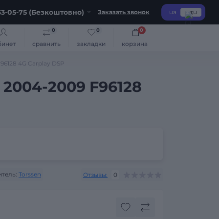
3-05-75 (Безкоштовно)
Заказать звонок
ua
ru
0
0
0
бинет
сравнить
закладки
корзина
F96128 4G Carplay DSP
o 2004-2009 F96128
тель:
Torssen
Отзывы:
0