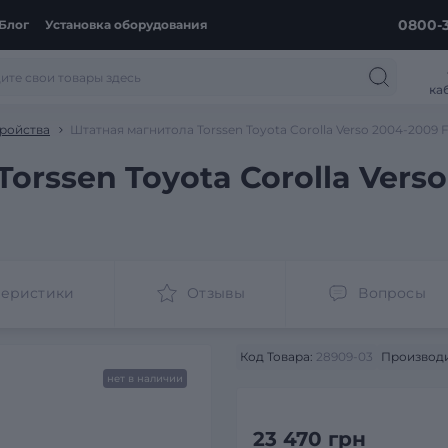
0800-3
Блог
Установка оборудования
ка
ройства
Штатная магнитола Torssen Toyota Corolla Verso 2004-2009 
orssen Toyota Corolla Vers
теристики
Отзывы
Вопросы
Код Товара:
28909-03
Производи
нет в наличии
23 470 грн