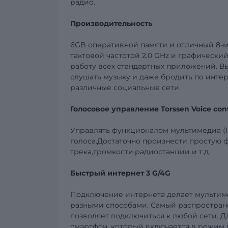
радио.
Производительность
6GB оперативной памяти и отличный 8-
тактовой частотой
2,0
GHz
и графически
работу всех стандартных приложений. Вы
слушать музыку и даже бродить по инте
различные социальные сети.
Голосовое управление
Torssen
Voice
con
Управлять функционалом мультимедиа (Р
голоса.Достаточно произнести простую 
трека,громкости,радиостанции и т.д.
Быстрый интернет
3
G
/4
G
Подключение интернета делает
мультим
разными способами. Самый распростране
позволяет подключиться к любой сети. Д
смартфон, который включается в режим м