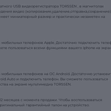
татного
USB
видеорегистратора
TORSSEN
, в магнитолах
дения видео (копирование,удаление,отправка,сохранение)
имеет миниатюрный размер и практически незаметен на
й мобильн
ы
х телефонов
Apple
. Достаточно подключить теле
жете пользоваться всеми функциями вашего
Iphone
на
экра
й мобильн
ы
х телефонов на ОС
Android
. Достаточно
установи
oid
Auto
и
подключить телеф
он
. Вы сможете пользоваться
ства
на
экране
мультимедиа
TORSSEN
.
12 месяцев с момента продажи. Чтобы воспользоваться
ригинальн
ый гарантийный талон на устройство.