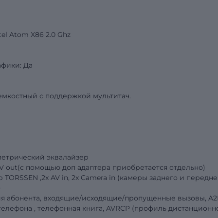
el
Atom X86
2.0
Ghz
афики
:
Да
емкостный с поддержкой мультитач.
метрический эквалайзер
V out(
с помощью доп адаптера приобретается отдельно)
ор
TORSSEN
,2
x
AV
in
, 2
x
Camera in (камеры заднего и передне
)
ия абонента, входящие/исходящие/пропущенные вызовы, A
телефона , телефонная книга, AVRCP (профиль дистанционн