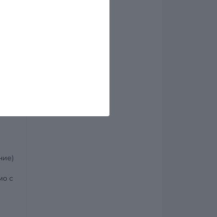
а
на .
ние)
мо с