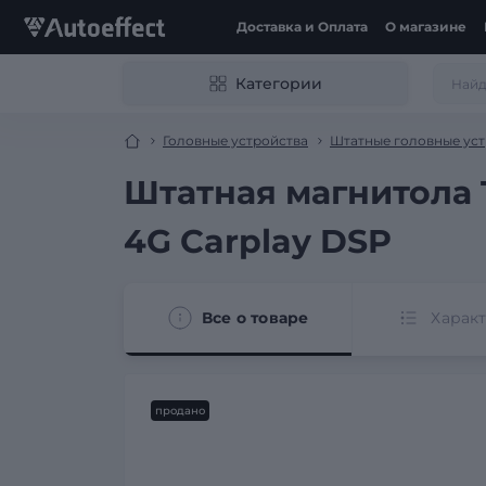
Доставка и Оплата
О магазине
Категории
Головные устройства
Штатные головные уст
Штатная магнитола T
4G Carplay DSP
Все о товаре
Харак
продано