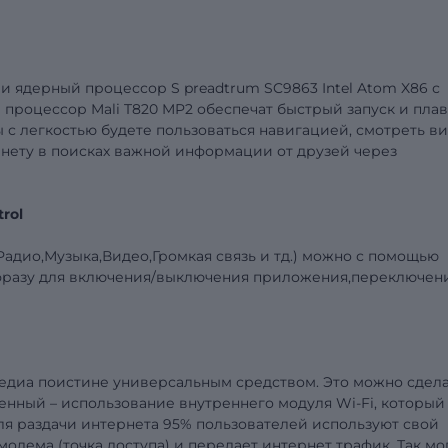
ми
ядерный процессор
S
preadtrum SC9863 Intel
Atom
X
86 с
й процессор
Mali
T
820
MP
2 обеспечат быстрый запуск и пла
 с легкостью будете пользоваться навигацией, смотреть ви
рнету в поисках важной информации от друзей через
trol
адио,Музыка,Видео,Громкая связь и тд.) можно с помощью
фразу для включения/в
ы
ключения приложения,переключен
едиа
поистине универсальным средством. Это можно сдел
нный – использование внутреннего модуля Wi-Fi, который
ля раздачи интернета 95% пользователей используют свой
одема (точка доступа) и передает интернет трафик. Так мо