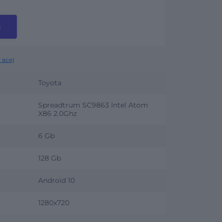
и
 все)
Toyota
Spreadtrum SC9863 Intel Atom
X86 2.0Ghz
6 Gb
128 Gb
Android 10
1280x720