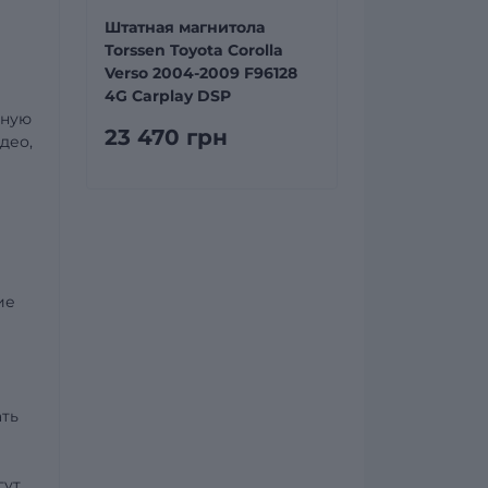
Штатная магнитола
Torssen Toyota Corolla
Verso 2004-2009 F96128
4G Carplay DSP
вную
23 470 грн
део,
ие
ать
гут