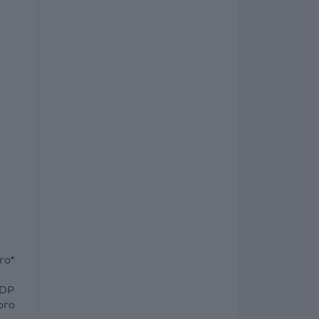
го*
2DP
ого