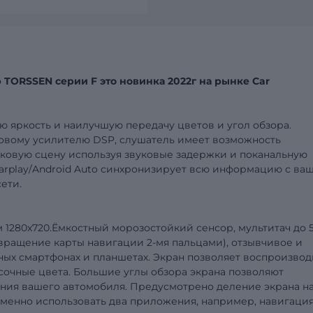
р
TORSSEN
серии
F
это новинка 2022г на рынке
Car
ю яркость и
наилучшую передачу цветов и угол обзора.
ковому усилителю
DSP
,
слушатель имеет возможность
ковую сцену используя звуков
ы
е задержки и поканальную
arplay
/
Android
Auto
синхронизирует всю информацию с ва
ети.
м
1280x720
.
Ёмкостный морозостойкий сенсор, мультитач до 
 вращение карты
навигации
2-мя пальцами), отзывчивое и
нных смартфонах и план
ш
етах. Экран позволяет воспроизвод
 сочные цвета. Большие углы обзора экрана позволяют
ния вашего автомобиля. Предусмотрено деление экрана н
еменно использовать два приложения, например, навигация