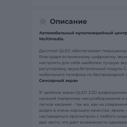
Описание
Автомобильн
ый мультимедийный цент
Multimedia
.
Дисплей
QLED
обеспечивает пов
ышенну
Благодаря встроенному цифровому зву
настроить для себя наиболее лучшую зву
регулировку звука.Встроенн
ый модуль
C
мобильного телефона по беспроводной с
Сенсорный экран
9" дюймов экран
QLED
2.5
D
разрешение
касаний (например масштабирование и
легкое касание - так же, как на совреме
видео в очень хорошем качестве, яркие,
наслаждаться просмотром с любого сиде
две части, что дает возможность одновр