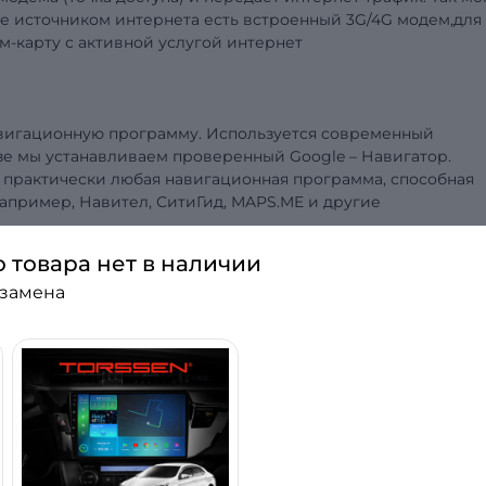
е источником интернета есть
встроенн
ый 3
G
/4
G
модем,для
м-карту с активной услугой интернет
авигационную программу. Используется современный
азе мы устанавливаем проверенный
Google
– Навигатор.
 практически любая навигационная программа, способная
например, Навител, СитиГид, MAPS.ME и другие
о товара нет в наличии
 замена
дио тюнер
TDA
7786 обеспечивающий уверенный прием даж
 производится в автоматическом или ручном режиме. В пам
ций AM диапазона. Тюнер снабжен системой RDS, обладающе
ей не пропускать важную дорожную информацию.
различную видеоинформацию
с разрешением до 1080р
. Это
фильм, сериал, музыку или мультфильмы для ребенка и