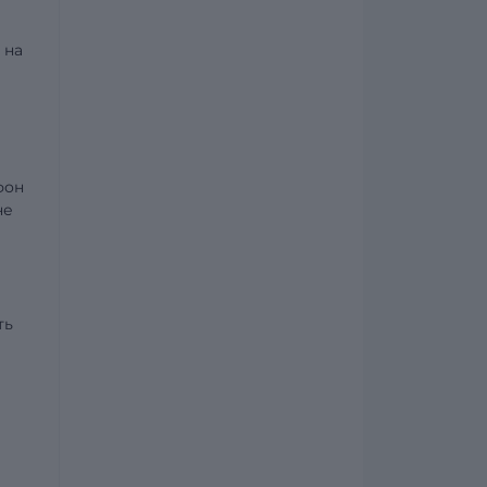
 на
фон
не
ть