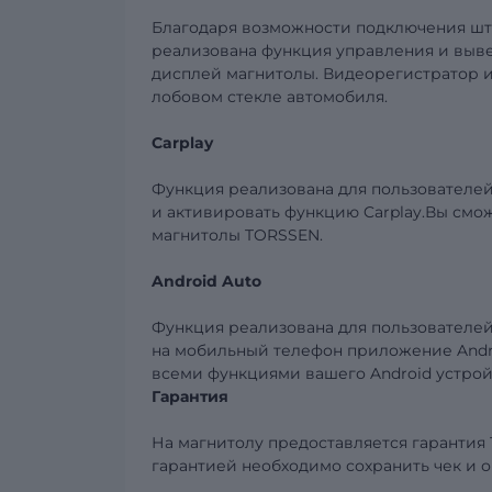
Благодаря возможности подключения ш
реализована функция управления и выве
дисплей магнитолы. Видеорегистратор 
лобовом стекле автомобиля.
Carplay
Функция реализована для пользователе
и активировать функцию
Carplay
.Вы смо
магнитолы
TORSSEN
.
Android
Auto
Функция реализована для пользователе
на мобильн
ый телефон приложение
Andr
всеми функциями вашего
Android
устрой
Гарантия
На магнитолу предоставляется гарантия 
гарантией необходимо сохранить чек и
о