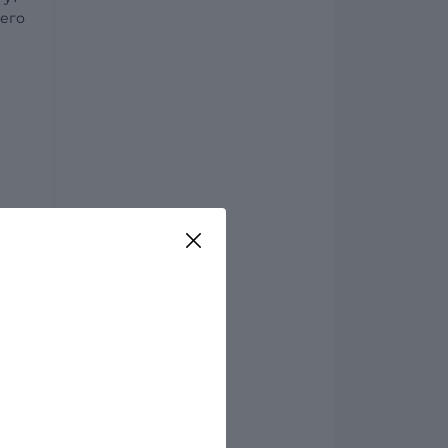
 его
е
ять
й