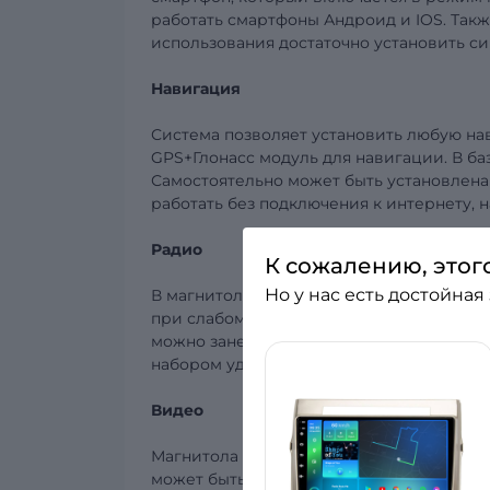
работать смартфоны Андроид и IOS.
Такж
использования достаточно установить си
Навигация
Система позволяет установить любую н
GPS+Глонасс модуль для навигации. В б
Самостоятельно может быть установлена
работать без подключения к интернету, 
Радио
К сожалению, этог
Но у нас есть достойная
В магнитоле используется отличный ра
при слабом сигнале. Настройка станций
можно занести 18 станций FM и 12 стан
набором удобных функций и позволяющ
Видео
Магнитола позволяет воспроизводить 
может быть видео через USB, записали 