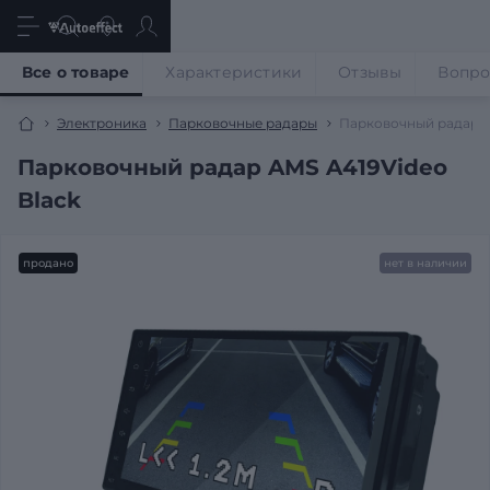
Все о товаре
Характеристики
Отзывы
Вопр
Электроника
Парковочные радары
Парковочный радар A
Парковочный радар AMS A419Video
Black
продано
нет в наличии