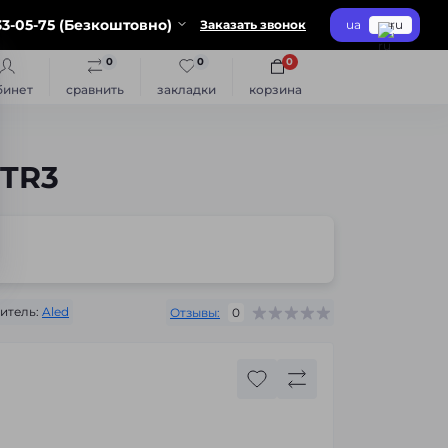
3-05-75 (Безкоштовно)
Заказать звонок
ua
ru
0
0
0
бинет
сравнить
закладки
корзина
STR3
итель:
Aled
Отзывы:
0