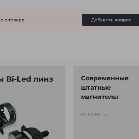
с о товаре
Добавить вопрос
 Bi-Led линз
Современные
штатные
магнитолы
От 5000 грн