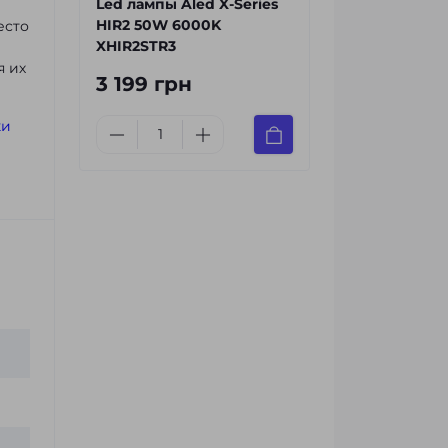
Led лампы Aled X-Series
HIR2 50W 6000K
есто
XHIR2STR3
я их
3 199 грн
ки