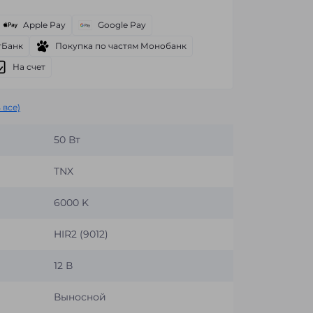
Apple Pay
Google Pay
тБанк
Покупка по частям Монобанк
На счет
 все)
50 Вт
TNX
6000 K
HIR2 (9012)
12 В
Выносной