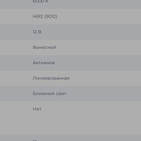
6000 K
HIR2 (9012)
12 В
Выносной
Активное
Линзированная
Ближний свет
Нет