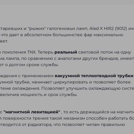
таревших и "рыжих" галогеновых ламп. Aled X HIR2 (9012) и
 что дает в абсолютном большинстве фар максимально
вет.
о поколения TNX. Теперь
реальный
световой поток на одну
ма лампа, по сравнению с аналогами других брендов, имеет
ет о долгом сроке службы.
аждения с применением
вакуумной теплоотводной трубки
умной трубке, начинает циркулировать и позволяет более
истеме охлаждения. Позволяет улучшить охлаждающую систе
увеличив мощность и срок службы.
 с
"магнитной левитацией"
, то есть держащийся на магнит
ия поверхности трения такой механизм способен работать б
 отводится от радиатора, что позволяет чипам правильно