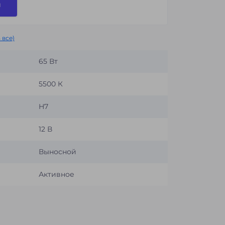
и
 все)
65 Вт
5500 К
H7
12 В
Выносной
Активное