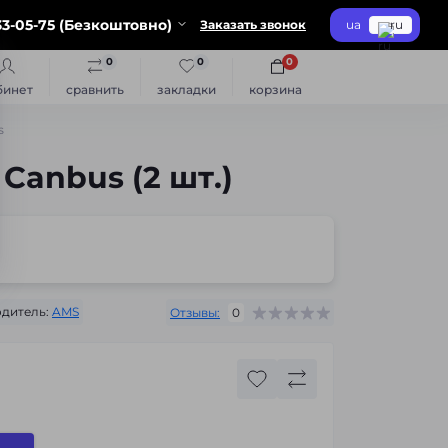
3-05-75 (Безкоштовно)
Заказать звонок
ua
ru
0
0
0
бинет
сравнить
закладки
корзина
s
Canbus (2 шт.)
дитель:
AMS
Отзывы:
0