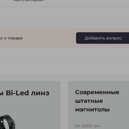
с о товаре
Добавить вопрос
 Bi-Led линз
Современные
штатные
магнитолы
От 5000 грн