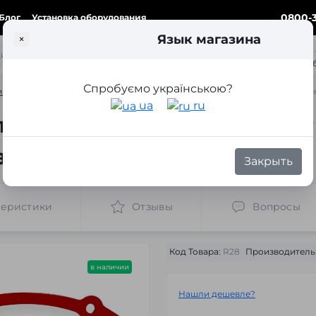
0800-3
Блог
Установка оборудования
Язык магазина
×
ка
Спробуємо українською?
ки для замены линз
Переходные рамки для замены линз Mini Cooper
ua
ru
ля замены линз Mini Coope
з адаптива (2 шт.)
Закрыть
теристики
Отзывы
Вопросы
Код Товара:
R28
Производитель
в наличии
Нашли дешевле?