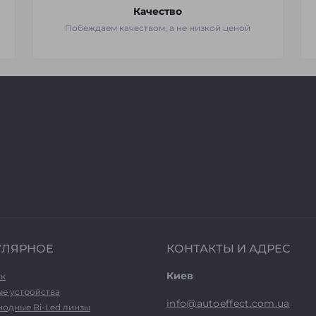
Качество
Побеждаем качеством, а не низкой ценой
УЛЯРНОЕ
КОНТАКТЫ И АДРЕС
Киев
ук
ые устройства
info@autoeffect.com.ua
иодные Bi-Led линзы