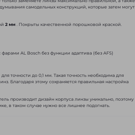
 только заменяете линзы максимально правильной, а также
думывания самодельных конструкций, которые затем могут
ной
2 мм
. Покрыты качественной порошковой краской.
 с фарами AL Bosch без функции адаптива (без AFS)
ля точности до 0,1 мм. Такая точность необходима для
линз. Благодаря этому сохраняется правильная настройка
ль производит дизайн корпуса линзы уникально, поэтому
ке, в таком случае нужно все лишнее подогнать.