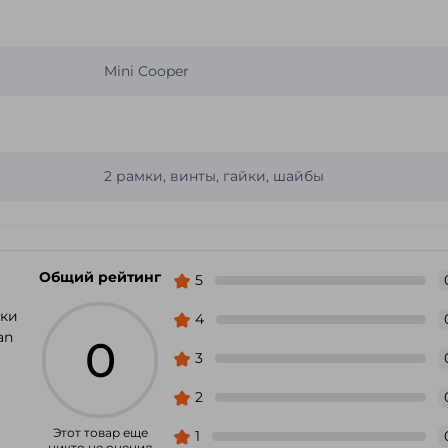
Mini Cooper
2 рамки, винты, гайки, шайбы
Общий рейтинг
5
мки
4
an
0
3
2
Этот товар еще
1
никто не оценил