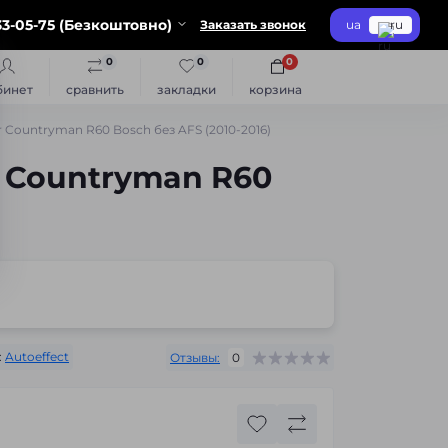
3-05-75 (Безкоштовно)
Заказать звонок
ua
ru
0
0
0
бинет
сравнить
закладки
корзина
 Countryman R60 Bosch без AFS (2010-2016)
r Countryman R60
:
Autoeffect
Отзывы:
0