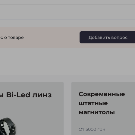
с о товаре
Добавить вопрос
 Bi-Led линз
Современные
штатные
магнитолы
От 5000 грн