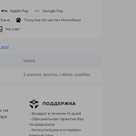
Apple Pay
Google Pay
тБанк
Покупка по частям Монобанк
На счет
 все)
Volvo
2 рамки, винты, гайки, шайбы
ПОДДЕРЖКА
ы на
- Возврат в течение 14 дней
зуя
- Официальная гарантия без
посредников
- Консультации и отправки
каждый день