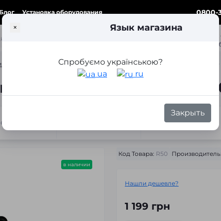
0800-3
Блог
Установка оборудования
Язык магазина
×
ка
Спробуємо українською?
ки для замены линз
Переходные рамки для замены линз Volvo XC60 V
ua
ru
нз Volvo XC60 Valeo AFS (20
Закрыть
теристики
Отзывы
Вопросы
Код Товара:
R50
Производитель
в наличии
Нашли дешевле?
1 199 грн