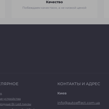
Качество
Побеждаем качеством, а не низкой ценой
УЛЯРНОЕ
КОНТАКТЫ И АДРЕС
Киев
ук
ые устройства
info@autoeffect.com.ua
иодные Bi-Led линзы