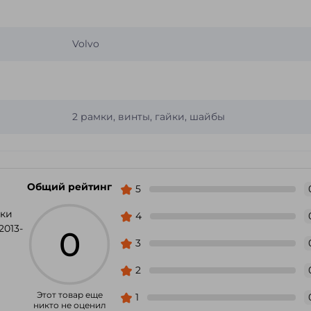
Volvo
2 рамки, винты, гайки, шайбы
Общий рейтинг
5
мки
4
2013-
0
3
2
Этот товар еще
1
никто не оценил