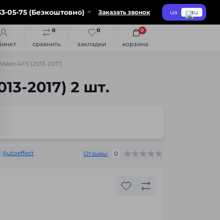
3-05-75 (Безкоштовно)
Заказать звонок
ua
ru
0
0
0
бинет
сравнить
закладки
корзина
aleo AFS (2013-2017)
13-2017) 2 шт.
:
Autoeffect
Отзывы:
0