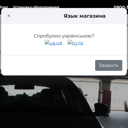
0800-3
Блог
Установка оборудования
Язык магазина
×
ка
Спробуємо українською?
ия А7
ua
ru
в ПТФ Шкода Октавия А7
Закрыть