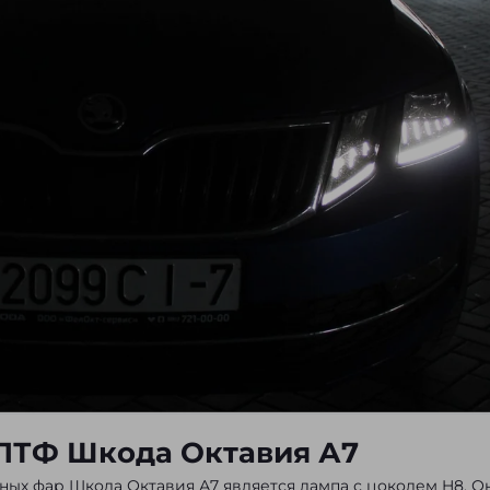
 ПТФ Шкода Октавия А7
ых фар Шкода Октавия А7 является лампа с цоколем H8. О