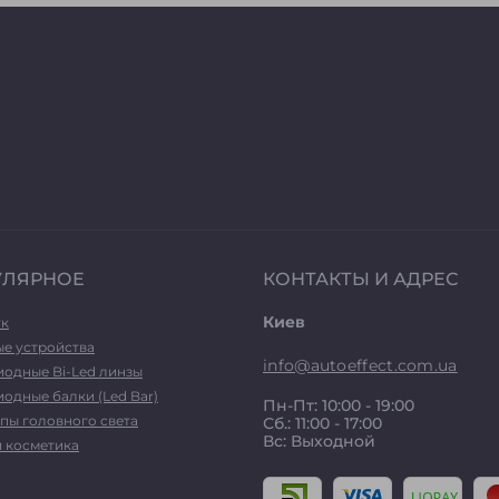
УЛЯРНОЕ
КОНТАКТЫ И АДРЕС
Киев
ук
ые устройства
info@autoeffect.com.ua
иодные Bi-Led линзы
одные балки (Led Bar)
Пн-Пт: 10:00 - 19:00
пы головного света
Сб.: 11:00 - 17:00
Вс: Выходной
и косметика