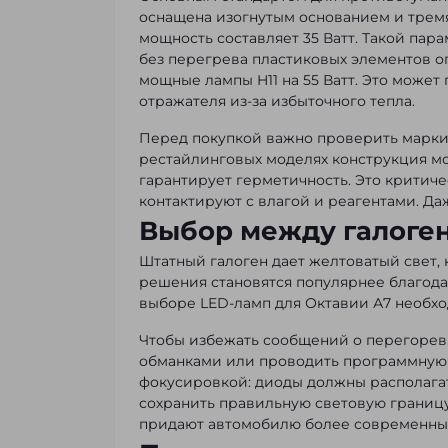
оснащена изогнутым основанием и трем
мощность составляет 35 Ватт. Такой пар
без перегрева пластиковых элементов о
мощные лампы H11 на 55 Ватт. Это може
отражателя из-за избыточного тепла.
Перед покупкой важно проверить маркиро
рестайлинговых моделях конструкция мо
гарантирует герметичность. Это критич
контактируют с влагой и реагентами. Д
Выбор между галоге
Штатный галоген дает желтоватый свет,
решения становятся популярнее благода
выборе LED-ламп для Октавии А7 необхо
Чтобы избежать сообщений о перегорев
обманками или проводить программную 
фокусировкой: диоды должны располагатьс
сохранить правильную световую границу
придают автомобилю более современный