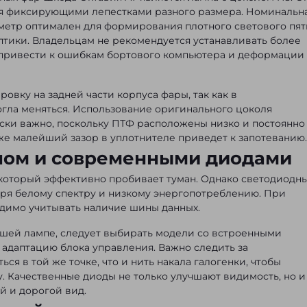
я фиксирующими лепестками разного размера. Номинальн
аметр оптимален для формирования плотного светового пят
птики. Владельцам не рекомендуется устанавливать более
т привести к ошибкам бортового компьютера и деформации
вку на задней части корпуса фары, так как в
гла меняться. Использование оригинального цоколя
ески важно, поскольку ПТФ расположены низко и постоянно
аже малейший зазор в уплотнителе приведет к запотеванию.
ном и современными диодами
 который эффективно пробивает туман. Однако светодиодн
ря белому спектру и низкому энергопотреблению. При
димо учитывать наличие шины данных.
шей лампе, следует выбирать модели со встроенными
адаптацию блока управления. Важно следить за
я в той же точке, что и нить накала галогенки, чтобы
. Качественные диоды не только улучшают видимость, но и
 и дорогой вид.