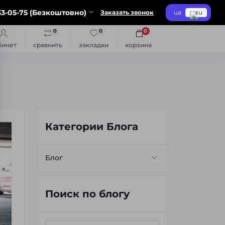
3-05-75 (Безкоштовно)
Заказать звонок
ua
ru
0
0
0
бинет
сравнить
закладки
корзина
Категории Блога
Блог
Замена ламп
Поиск по блогу
Об автомобильном звуке