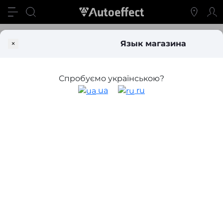
Блог
Переходные рамки для замены линз: для чего они нуж
×
Язык магазина
Переходные рамки для замены линз:
для чего они нужны и как выбрать
Спробуємо українською?
ua
ru