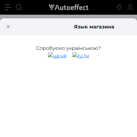
Блог
Стоит ли менять заводские линзы на Bi-Led: опыт авт
×
Язык магазина
Стоит ли менять заводские линзы на
Bi-Led: опыт автовладельцев
Спробуємо українською?
ua
ru