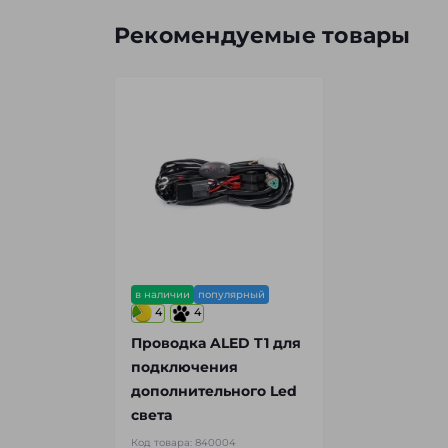
Рекомендуемые товары
в наличии
популярный
4
4
Проводка ALED T1 для
подключения
дополнительного Led
света
Код товара:
840004