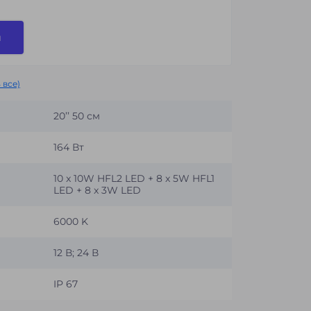
и
 все)
20’’ 50 см
164 Вт
10 x 10W HFL2 LED + 8 x 5W HFL1
LED + 8 x 3W LED
6000 K
12 В; 24 В
IP 67