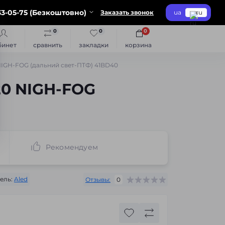
3-05-75 (Безкоштовно)
Заказать звонок
ua
ru
0
0
0
бинет
сравнить
закладки
корзина
NIGH-FOG (дальний свет-ПТФ) 41BD40
20 NIGH-FOG
Рекомендуем
ель:
Aled
Отзывы:
0