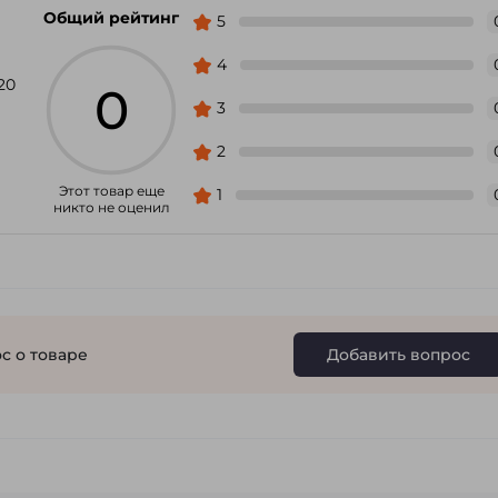
Общий рейтинг
5
4
20
0
3
2
Этот товар еще
1
никто не оценил
с о товаре
Добавить вопрос