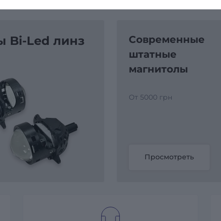
 Bi-Led линз
Современные
штатные
магнитолы
От 5000 грн
Просмотреть