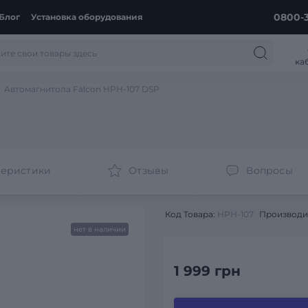
0800-3
Блог
Установка оборудования
ка
Автомагнитола Falcon HPH-107 DSP
теристики
Отзывы
Вопросы
Код Товара:
HPH-107
Производи
нет в наличии
1 999 грн