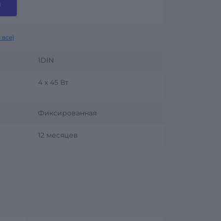
и
 все)
1DIN
4 x 45 Вт
Фиксированная
12 месяцев