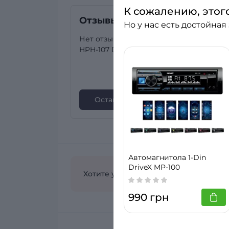
К сожалению, этог
Отзывы
Но у нас есть достойная
Нет отзывов о товаре Автомагнитола F
HPH-107 DSP
Оставить отзыв
Автомагнитола 1-Din
DriveX MP-100
Хотите узнать больше? Задайте вопро
990 грн