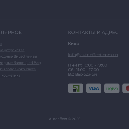
УЛЯРНОЕ
КОНТАКТЫ И АДРЕС
Киев
ук
ые устройства
info@autoeffect.com.ua
иодные Bi-Led линзы
одные балки (Led Bar)
Пн-Пт: 10:00 - 19:00
пы головного света
Сб.: 11:00 - 17:00
Вс: Выходной
и косметика
Autoeffect © 2026