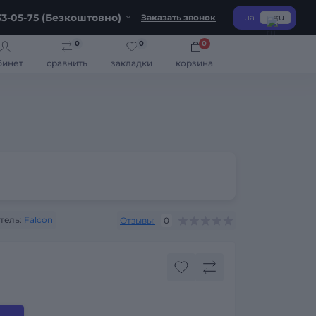
3-05-75 (Безкоштовно)
Заказать звонок
ua
ru
0
0
0
бинет
сравнить
закладки
корзина
тель:
Falcon
Отзывы:
0