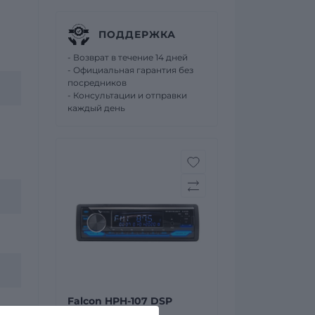
ПОДДЕРЖКА
- Возврат в течение 14 дней
- Официальная гарантия без
посредников
- Консультации и отправки
каждый день
Falcon HPH-107 DSP