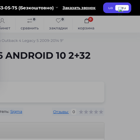
3-05-75 (Безкоштовно)
Заказать звонок
ua
ru
0
0
0
бинет
сравнить
закладки
корзина
Outback 4 Legacy 5 2009-2014 9"
 ANDROID 10 2+32
тель:
Sigma
Отзывы:
0