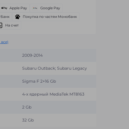
Apple Pay
Google Pay
тБанк
Покупка по частям Монобанк
На счет
 все)
2009-2014
Subaru Outback; Subaru Legacy
Sigma F 2+16 Gb
4-х ядерный MediaTek MT8163
2 Gb
32 Gb