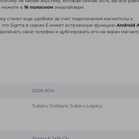
оэтому не меняя акустику, которая сейчас есть, вы все рав
я можете в
16 полосном
эквалайзере.
ку станет еще удобнее за счет подключения магнитолы к
е, что Sigma в серии E имеет встроенную функцию
Android 
дключать свой телефон и дублировать его на экран магнит
2009-2014
Subaru Outback; Subaru Legacy
Sigma F 2+16 Gb