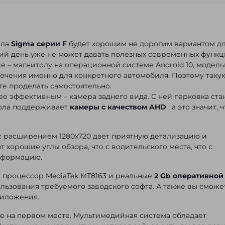
ола
Sigma серии F
будет хорошим не дорогим вариантом д
ний день уже не может давать полезных современных функц
е – магнитолу на операционной системе Android 10, модел
ючения именно для конкретного автомобиля. Поэтому таку
те проделать самостоятельно.
е эффективным – камера заднего вида. С ней парковка ста
тола поддерживает
камеры с качеством AHD
, а это значит, 
с расширением 1280x720 дает приятную детализацию и
 хорошие углы обзора, что с водительского места, что с
нформацию.
й процессор MediaTek MT8163 и реальные
2 Gb оперативной
ользования требуемого заводского софта. А также вы сможе
риложения.
аже на первом месте. Мультимедийная система обладает