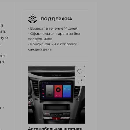
ПОДДЕРЖКА
ля
- Возврат в течение 14 дней
ий.
- Официальная гарантия без
ьную
посредников
ю
- Консультации и отправки
каждый день
нет
что
те
Автомобильная штатная