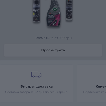
Косметика от 100 грн
Просмотреть
Быстрая доставка
Клие
Доставка товара за 1-3 дня по всей стране.
Поддержка кли