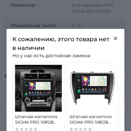
Процессор
8-ми ядерный ARM
Cortex-A55 2.0 GHz
Оперативная память
8 Gb
К сожалению, этого товара нет
Встроенная память
128 Gb
в наличии
Операционная
Android 12
Но у нас есть достойная замена
система
ДИСПЛЕЙ
Разрешение
2К 2000х1200
Диагональ экрана
10 дюймов
Штатная магнитола
Штатная магнитола
Тип экрана
QLED
SIGMA PRO 108128
SIGMA PRO 108128
ANDROID 12 8+128 Gb
ANDROID 12 8+128 Gb