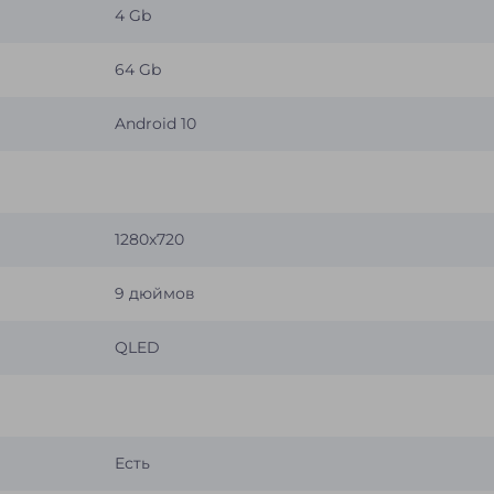
4 Gb
64 Gb
Android 10
1280x720
9 дюймов
QLED
Есть