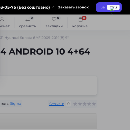
3-05-75 (Безкоштовно)
Заказать звонок
ua
ru
0
0
0
бинет
сравнить
закладки
корзина
Hyundai Sonata 6 YF 2009-2014(B) 9"
4 ANDROID 10 4+64
тель:
Sigma
Отзывы:
0