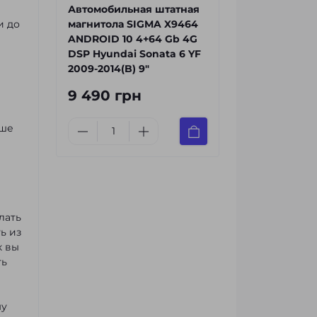
Автомобильная штатная
и до
магнитола SIGMA X9464
ANDROID 10 4+64 Gb 4G
DSP Hyundai Sonata 6 YF
2009-2014(B) 9"
9 490 грн
чше
лать
ь из
к вы
ть
му