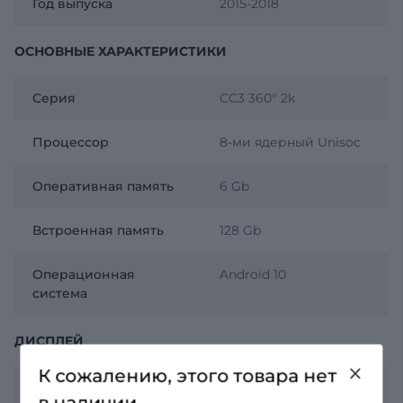
Год выпуска
2015-2018
ОСНОВНЫЕ ХАРАКТЕРИСТИКИ
Серия
CC3 360° 2k
Процессор
8-ми ядерный Unisoc
Оперативная память
6 Gb
Встроенная память
128 Gb
Операционная
Android 10
система
ДИСПЛЕЙ
К сожалению, этого товара нет
Разрешение
2К 2000х1200
в наличии