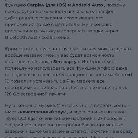
функцию
Carplay (для IOS) и Android Auto
, поэтому
всегда будет возможность подключать телефон,
дублировать его экран и использовать его
приложения прямо с магнитолы. Ну и конечно
прослушивать музыку и совершать звонки через
Bluetooth A2DP соединение.
Кроме этого, новую штатную магнитолу можно сделать
вообще независимой. у вас будет возможность
установить обычную
Sim-карту
с Интернетом. И
полноценно использовать все функции Android даже
не подключая телефон. Операционная система Android
10 позволит установить из Play маркета все
необходимые приложения. Для этого имеется целых
128 Gb встроенной памяти.
Ну и, конечно, музыка. У многих это на первом месте –
иметь
качественный звук
, и здесь он именно такой.
Teyes CC3 дает очень гибкие настройки. 27 полосный
эквалайзер, широкие настройки басов, временные
задержки. Даже без замены штатной акустики вы сразу
услышите, как улучшилось звучание. Мощность