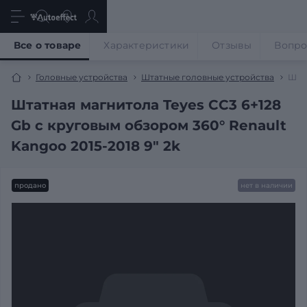
Все о товаре
Характеристики
Отзывы
Вопр
Головные устройства
Штатные головные устройства
Штат
Штатная магнитола Teyes CC3 6+128
Gb с круговым обзором 360° Renault
Kangoo 2015-2018 9" 2k
продано
нет в наличии