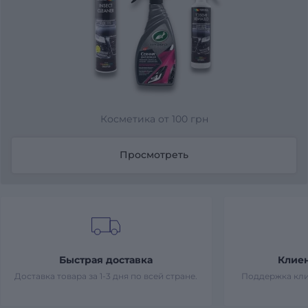
Косметика от 100 грн
Просмотреть
Быстрая доставка
Клие
Доставка товара за 1-3 дня по всей стране.
Поддержка кли