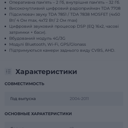
Оперативна пам'ять – 2 Гб, внутрішня пам'ять – 32 Гб.
Високочутливий цифровий радіоприймач TDA 7708
Підсилювач звуку TDA 7851 / TDA 7838 MOSFET (4х50
Вт/ 4 Oм max, 4х72 Вт/ 2 Oм max)
Цифровий звуковий процесор DSP (EQ 16x2, часові
затримки + баси).
Вбудований модуль 4G/3G
Модулі Bluetooth, Wi-Fi, GPS/Glonass
Підтримуються камери заднього виду CVBS, AHD.
Характеристики
СОВМЕСТИМОСТЬ
Год выпуска
2004-2011
ОСНОВНЫЕ ХАРАКТЕРИСТИКИ