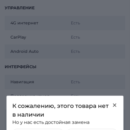
УПРАВЛЕНИЕ
4G интернет
Есть
CarPlay
Есть
Android Auto
Есть
ИНТЕРФЕЙСЫ
Навигация
Есть
Поддержка камер
Есть
AHD
К сожалению, этого товара нет
в наличии
Bluetooth
Есть
Но у нас есть достойная замена
подключение