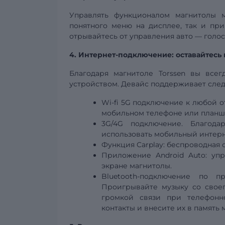
Управлять функционалом магнитолы 
понятного меню на дисплее, так и п
отрывайтесь от управления авто — голо
4. Интернет-подключение: оставайтесь 
Благодаря магнитоле Torssen вы все
устройством. Девайс поддерживает сле
Wi-fi
5G
подключение к любой от
мобильном телефоне или планш
3G/4G подключение. Благода
использовать мобильный интерн
Функция Carplay:
беспроводная
Приложение Android Auto: уп
экране магнитолы.
Bluetooth-подключение по 
Проигрывайте музыку со своег
громкой связи при телефонно
контакты и внесите их в память 