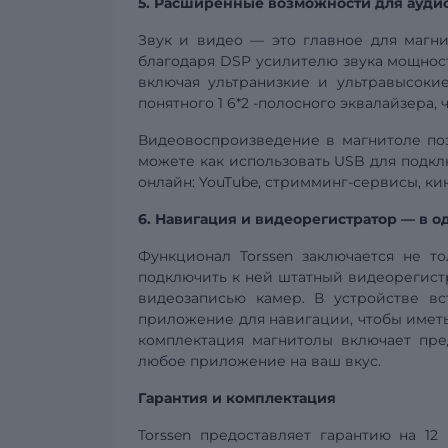
5. Расширенные возможности для ауди
Звук и видео — это главное для магни
благодаря
DSP
усилителю звука мощност
включая ультранизкие и ультравысоки
понятного 1
6*2
-полосного эквалайзера, 
Видеовоспроизведение в магнитоле по
можете как использовать USB для подкл
онлайн: YouTube, стримминг-сервисы, к
6. Навигация и
видеорегистратор
— в о
Функционал Torssen заключается не т
подключить к ней штатный видеорегистр
видеозаписью камер. В устройстве вс
приложение для навигации, чтобы иметь
комплектация магнитолы включает пре
любое приложение на ваш вкус.
Гарантия и комплектация
Torssen предоставляет гарантию на 12