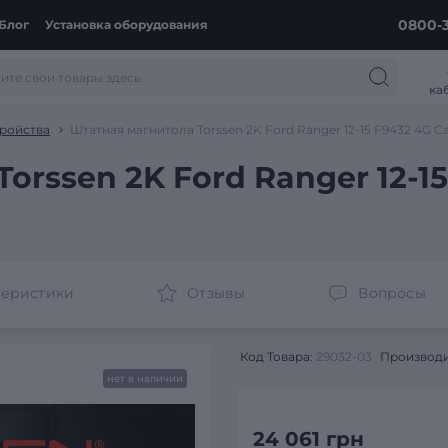
0800-3
Блог
Установка оборудования
ка
ройства
Штатная магнитола Torssen 2K Ford Ranger 12-15 F9432 4G C
orssen 2K Ford Ranger 12-15
теристики
Отзывы
Вопросы
Код Товара:
29032-03
Производи
нет в наличии
24 061 грн