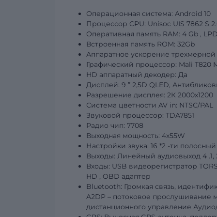
Операционная система: Android 10
Процессор CPU: Unisoc
UIS
7862
S
2
Оперативная память RAM: 4
Gb
, LP
Встроенная память ROM:
32Gb
Аппаратное ускорение трехмерной 
Графический
процессор: Mali T820 
HD аппаратный декодер: Да
Дисплей:
9
”
2,5D QLED, Антибликов
Разрешение дисплея:
2К 2000х1200
Система цветности AV in: NTSC/PAL
Звуковой процессор: TDA7851
Радио чип: 7708
Выходная мощность: 4х55W
Настройки звука: 16
*2
-ти полосный
Выходы: Линейный аудиовыход
4
.1
Входы: USB видеорегистратор TORS
HD
,
OBD
адаптер
Bluetooth: Громкая связь, иденти
A2DP – потоковое прослушивание м
дистанционного управление Аудио