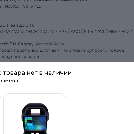
ржка 2D/3D приложений для навигации
 Navitel, iGo,
и т.д.
SB Flash до 2 Tb
 / WAV / FLAC / ALAC / APE / AAC / MP4 / AVI / MKV / FLV /
tooth 5.0, Carplay, Android Auto
леса: Управление штатными кнопками рулевого колеса,
к рулевого колеса
о товара нет в наличии
 замена
C
итолы для своего авто? Хороший звук, качестве
сленных форматов музыкальных файлов? Всё это — то
втомагнитоле Torssen! Что же делает её лучшей среди шта