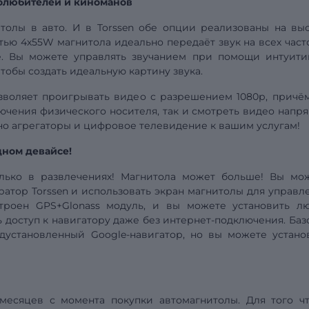
олюбителей и киноманов
толы в авто. И в Torssen обе опции реализованы на выс
ью 4х55W магнитола идеально передаёт звук на всех часто
е. Вы можете управлять звучанием при помощи интуити
чтобы создать идеальную картину звука.
зволяет проигрывать видео
с разрешением
1080р, причё
ючения физического носителя, так и смотреть видео напр
ино агрегаторы и цифровое телевидение к вашим услугам!
дном девайсе!
олько в развлечениях! Магнитола может больше! Вы мо
атор Torssen и использовать экран магнитолы для управл
троен GPS+Glonass модуль, и вы можете установить л
 доступ к навигатору даже без интернет-подключения. Баз
дустановленный Google-навигатор, но вы можете устано
 месяцев с момента покупки автомагнитолы. Для того ч