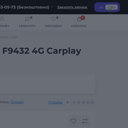
3-05-75 (Безкоштовно)
Заказать звонок
ua
ru
0
0
0
бинет
сравнить
закладки
корзина
arplay DSP
 F9432 4G Carplay
тель:
Torssen
Отзывы:
0