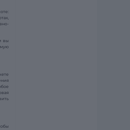
оте:
тах,
вно-
м вы
ямую
жете
ения
юбое
овая
вить
тобы