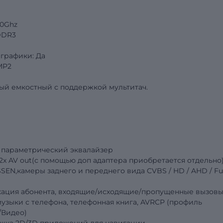
.0Ghz
DDR3
графики: Да
MP2
ый емкостный с поддержкой мультитач.
 параметрический эквалайзер
, 2x AV out(с помощью доп адаптера приобретается отдельно
SEN,камеры заднего и переднего вида
CVBS
/
HD
/
AHD
/
Fu
фикация абонента, входящие/исходящие/пропущенные вызовы
узыки с телефона, телефонная книга, AVRCP (профиль
/Видео)