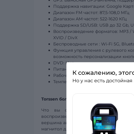
GPS: Выносная GPS-антенна, подде
Поддержка навигации: Google Карты,
Диапазон FM частот: 87,5-108,0 МГц
Диапазон АМ частот: 522-1620 КГц
Поддержка SD/USB:
USB
до 32 Gb, U
Воспроизведение форматов: MP3 / WMA
XVID / DivX
Беспроводные
сети
: Wi-Fi 5G, Blue
Функция управления с рулевого ко
возможность персонализации кнопо
DVD: Нет
Питание: DC 12V
К сожалению, этог
Рабочая температура: -20°C – +70°C
Но у нас есть достойная
Температура
хранения: -30°C – +80°
Torssen больше, чем автомагнитола!
Что вы ожидаете от штатной магн
воспроизведение, поддержка многочи
вершина айсберга, когда речь идёт об а
магнитол для автомобилей?