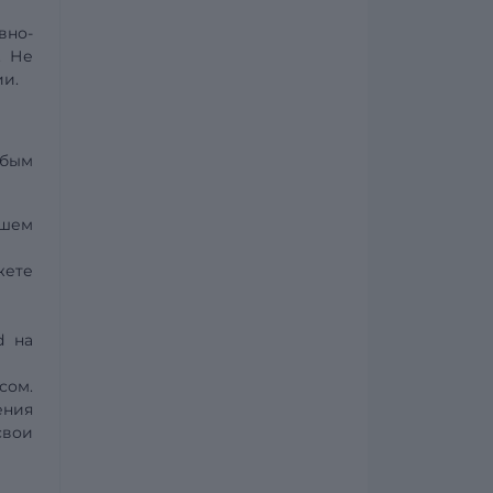
вно-
. Не
ии.
юбым
ашем
жете
d на
сом.
ения
свои