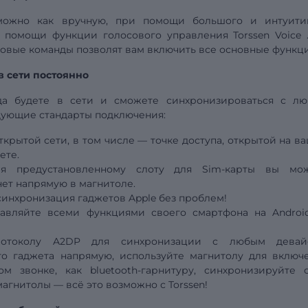
можно как вручную, при помощи большого и интуити
ри помощи функции голосового
управления
Torssen Voice
совые команды позволят вам включить все основные функц
в сети постоянно
гда будете в сети и сможете синхронизироваться с л
дующие стандарты подключения:
крытой сети, в том числе — точке доступа, открытой на в
ете.
ря предустановленному слоту для Sim-карты вы мо
ет напрямую в магнитоле.
синхронизация гаджетов Apple без проблем!
равляйте всеми функциями своего смартфона на Androi
протоколу A2DP для синхронизации с любым девай
о гаджета напрямую, используйте магнитолу для включ
м звонке, как bluetooth-гарнитуру, синхронизируйте 
магнитолы — всё это возможно с Torssen!