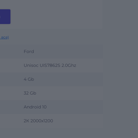
и
 все)
Ford
Unisoc UIS7862S 2.0Ghz
4 Gb
32 Gb
Android 10
2К 2000x1200