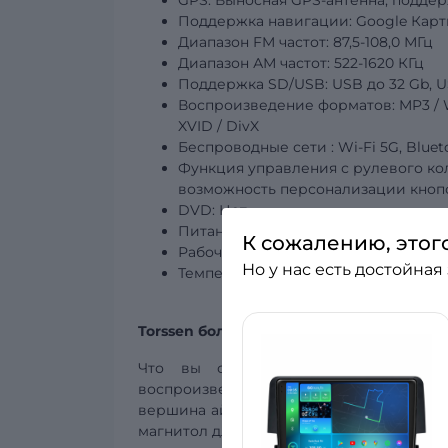
GPS: Выносная GPS-антенна, подде
Поддержка навигации: Google Карты,
Диапазон FM частот: 87,5-108,0 МГц
Диапазон АМ частот: 522-1620 КГц
Поддержка SD/USB:
USB
до 32 Gb, U
Воспроизведение форматов: MP3 / WMA
XVID / DivX
Беспроводные
сети
: Wi-Fi 5G, Blue
Функция управления с рулевого ко
возможность персонализации кнопо
DVD: Нет
Питание: DC 12V
К сожалению, этог
Рабочая температура: -20°C – +70°C
Но у нас есть достойная
Температура
хранения: -30°C – +80°
Torssen больше, чем автомагнитола!
Что вы ожидаете от штатной магн
воспроизведение, поддержка многочи
вершина айсберга, когда речь идёт об а
магнитол для автомобилей?