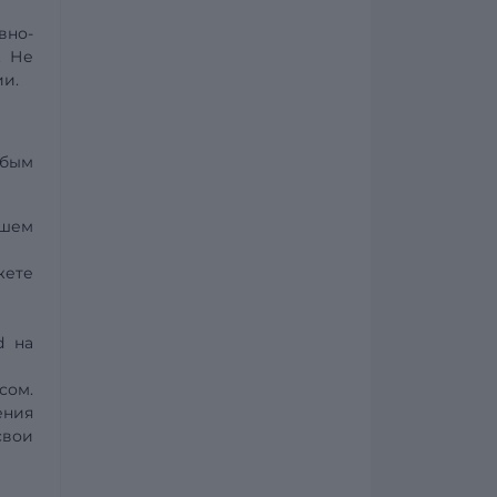
вно-
. Не
ии.
юбым
ашем
жете
d на
сом.
ения
свои