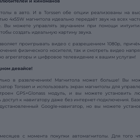
олюбителей и киноманов
толы в авто. И в Torssen обе опции реализованы на выс
ью 4х55W магнитола идеально передаёт звук на всех часто
е. Вы можете управлять звучанием при помощи интуити
чтобы создать идеальную картину звука.
зволяет проигрывать видео
с разрешением
1080р, причё
ючения физического носителя, так и смотреть видео напр
ино агрегаторы и цифровое телевидение к вашим услугам!
дном девайсе!
олько в развлечениях! Магнитола может больше! Вы мо
атор Torssen и использовать экран магнитолы для управл
троен GPS+Glonass модуль, и вы можете установить л
 доступ к навигатору даже без интернет-подключения. Баз
дустановленный Google-навигатор, но вы можете устано
 месяцев с момента покупки автомагнитолы. Для того ч