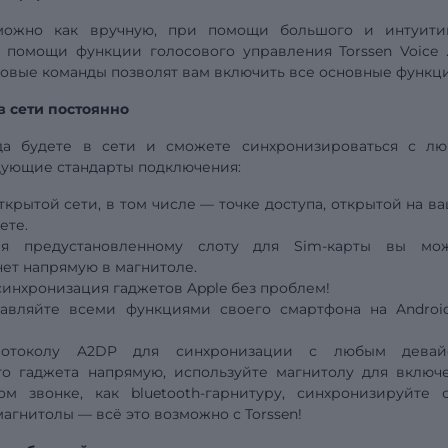
можно как вручную, при помощи большого и интуити
ри помощи функции голосового
управления
Torssen Voice
совые команды позволят вам включить все основные функц
в сети постоянно
гда будете в сети и сможете синхронизироваться с л
дующие стандарты подключения:
крытой сети, в том числе — точке доступа, открытой на в
ете.
ря предустановленному слоту для Sim-карты вы мо
ет напрямую в магнитоле.
синхронизация гаджетов Apple без проблем!
равляйте всеми функциями своего смартфона на Androi
протоколу A2DP для синхронизации с любым девай
о гаджета напрямую, используйте магнитолу для включ
м звонке, как bluetooth-гарнитуру, синхронизируйте 
магнитолы — всё это возможно с Torssen!