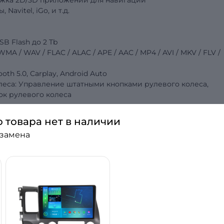
ржка 2D/3D приложений для навигации
 Navitel, iGo,
и т.д.
SB Flash до 2 Tb
 / WAV / FLAC / ALAC / APE / AAC / MP4 / AVI / MKV / FLV /
tooth 5.0, Carplay, Android Auto
леса: Управление штатными кнопками рулевого колеса,
к рулевого колеса
о товара нет в наличии
 замена
C
итолы для своего авто? Хороший звук, качестве
сленных форматов музыкальных файлов? Всё это — то
втомагнитоле Torssen! Что же делает её лучшей среди шта