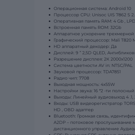
Операционная система: Android 10
Процессор CPU: Unisoc
UIS
7862
S
2
Оперативная память RAM: 4
Gb
, LP
Встроенная память ROM:
32Gb
Аппаратное ускорение трехмерной 
Графический
процессор: Mali T820 
HD аппаратный декодер: Да
Дисплей:
9
”
2,5D QLED, Антибликов
Разрешение дисплея:
2К 2000х1200
Система цветности AV in: NTSC/PAL
Звуковой процессор: TDA7851
Радио чип: 7708
Выходная мощность: 4х55W
Настройки звука: 16
*2
-ти полосный
Выходы: Линейный аудиовыход
4
.1
Входы: USB видеорегистратор TORS
HD
,
OBD
адаптер
Bluetooth: Громкая связь, иденти
A2DP – потоковое прослушивание м
дистанционного управление Аудио