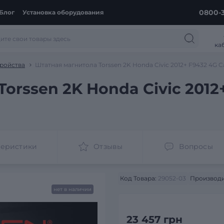
0800-3
Блог
Установка оборудования
ка
ройства
Штатная магнитола Torssen 2K Honda Civic 2012+ F9432 4G C
orssen 2K Honda Civic 2012
теристики
Отзывы
Вопросы
Код Товара:
29052-03
Производи
нет в наличии
23 457 грн