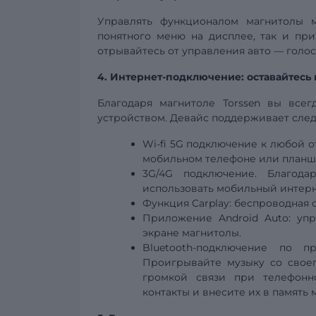
Управлять функционалом магнитолы 
понятного меню на дисплее, так и п
отрывайтесь от управления авто — голо
4. Интернет-подключение: оставайтесь 
Благодаря магнитоле Torssen вы все
устройством. Девайс поддерживает сле
Wi-fi
5G
подключение к любой от
мобильном телефоне или планш
3G/4G подключение. Благода
использовать мобильный интерн
Функция Carplay:
беспроводная
Приложение Android Auto: уп
экране магнитолы.
Bluetooth-подключение по 
Проигрывайте музыку со своег
громкой связи при телефонно
контакты и внесите их в память 