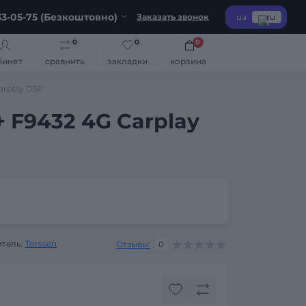
3-05-75 (Безкоштовно)
Заказать звонок
ua
ru
0
0
0
бинет
сравнить
закладки
корзина
arplay DSP
+ F9432 4G Carplay
тель:
Torssen
Отзывы:
0