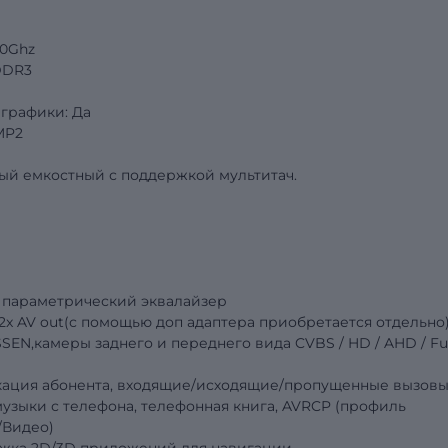
.0Ghz
DDR3
графики: Да
MP2
ый емкостный с поддержкой мультитач.
 параметрический эквалайзер
, 2x AV out(с помощью доп адаптера приобретается отдельно
SEN,камеры заднего и переднего вида
CVBS
/
HD
/
AHD
/
Fu
фикация абонента, входящие/исходящие/пропущенные вызовы
узыки с телефона, телефонная книга, AVRCP (профиль
/Видео)