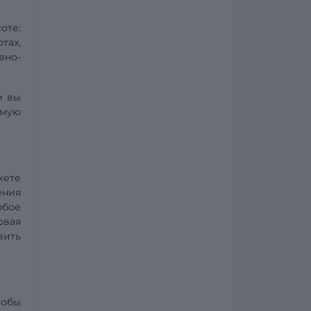
оте:
тах,
вно-
м вы
ямую
жете
ения
юбое
овая
вить
тобы