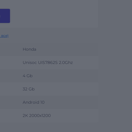
и
 все)
Honda
Unisoc UIS7862S 2.0Ghz
4 Gb
32 Gb
Android 10
2К 2000x1200