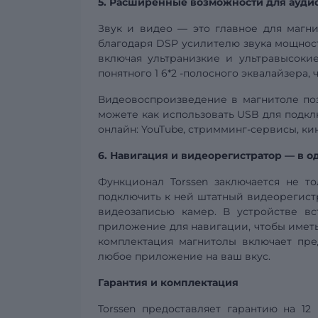
5. Расширенные возможности для ауди
Звук и видео — это главное для магни
благодаря
DSP
усилителю звука мощност
включая ультранизкие и ультравысоки
понятного 1
6*2
-полосного эквалайзера, 
Видеовоспроизведение в магнитоле по
можете как использовать USB для подкл
онлайн: YouTube, стримминг-сервисы, к
6. Навигация и
видеорегистратор
— в о
Функционал Torssen заключается не т
подключить к ней штатный видеорегистр
видеозаписью камер. В устройстве вс
приложение для навигации, чтобы иметь
комплектация магнитолы включает пре
любое приложение на ваш вкус.
Гарантия и комплектация
Torssen предоставляет гарантию на 12